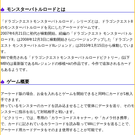
モンスターバトルロードとは
「ドラゴンクエストモンスターバトルロード」シリーズとは、ドラゴンクエスト8
のモンスターバトルロードを元にしたアーケードゲームです。
2007年6月21日に初代が稼動開始。続編の「ドラゴンクエスト モンスターバトル
ロードII」は2008年12月3日に稼動開始さらにバージョンアップした「ドラゴンク
エスト モンスターバトルロードIIレジェンド」は2010年1月15日から稼動していま
す。
Wiiで発売される「ドラゴンクエストモンスターバトルロードビクトリー」(以下
MBV)は最新版であるIIレジェンドの移植+αの作品です。今作で追加されるカード
もあるようです。
ゲーム概要
アーケード版の場合、お金を入れるとゲームを開始できると同時にカードが1枚入
手できます。
持っているモンスターのカードを読み込ませることで筐体にデータを送り、そのモ
ンスターに指示を出して対戦相手と戦います。
「ビクトリー」では、専用の「カラーコードスキャナー」や「カメラ付き携帯」
で、カードに記されているカラーコードを読み取ってWiiにデータを送ることで、
アーケード用カードデータをそのまま使用することが可能です。