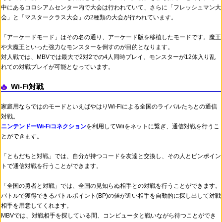
中にあるコロシアムセンター内で大会は行われていて、さらに「フレッシュマン大
会」と「マスタークラス大会」の2種類の大会が行われています。
「アーケードモード」はその名の通り、アーケード版を移植したモードです。魔王
や大魔王といった強力なモンスターを倒すのが目的となります。
対人戦では、MBVでは最大で2対2での4人同時プレイ、モンスターが12体入り乱
れての対戦プレイが可能となっています。
Wi-Fi対戦
家庭用ならではのモードといえばやはりWi-Fiによる全国のライバルたちとの通信
対戦。
ニンテンドーWi-Fiコネクション
を利用してWiiをネットに繋ぎ、通信対戦を行うこ
とができます。
「ともだちと対戦」では、自分が持つコードを友達と交換し、その人とピンポイン
トで通信対戦を行うことができます。
「全国の勇者と対戦」では、全国の見知らぬ相手との対戦を行うことができます。
バトルで獲得できるバトルポイント(BP)の値が近い相手を自動的に探し出して対戦
相手を用意してくれます。
MBVでは、対戦相手を探している間、コンピュータと戦いながら待つことができ