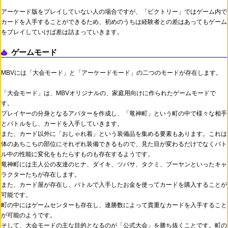
アーケード版をプレイしていない人の場合ですが、「ビクトリー」ではゲーム内で
カードを入手することができるため、初めのうちは経験者との差はあってもゲーム
をプレイしていけば差は詰まっていきます。
ゲームモード
MBVには「大会モード」と「アーケードモード」の二つのモードが存在します。
「大会モード」は、MBVオリジナルの、家庭用向けに作られたゲームモードで
す。
プレイヤーの分身となるアバターを作成し、「竜神町」という町の中で様々な相手
とバトルをし、カードを入手していきます。
また、カード以外に「おしゃれ着」という装備品を集める要素もあります。これは
体のあちこちの部位にそれぞれ装備できるもので、見た目が変わるだけでなくバト
ル中の性能に変化をもたらすものも存在するようです。
竜神町には主人公の友達のヒナ、ダイキ、ツバサ、タクミ、ブーヤンといったキャ
ラクターたちが存在します。
また、カード屋が存在し、バトルで入手したお金を使ってカードを購入することが
可能です。
町の中にはゲームセンターも存在し、連勝数によって貴重なカードを入手すること
が可能のようです。
そして、大会モードの主な目的となるのが「公式大会」を勝ち抜くことです。町の