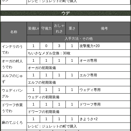
ボン
レシピ：ジュレットの町で購入
ウデ
おしゃ
装備Lv
守備力
重さ
備考
れさ
名称
入手方法・その他
1
0
3
1
攻撃魔力+20
インテリのう
でわ
ちいさなメダル交換：30枚
1
1
1
1
オーガ専用
オーガの村人
うでわ
オーガの初期装備
1
1
1
1
エルフ専用
エルフのじゅ
ず
エルフの初期装備
1
1
1
1
ウェディ専用
ウェディバン
グル
ウェディの初期装備
1
1
1
1
ドワーフ専用
ドワーフ作業
うでわ
ドワーフの初期装備
1
1
1
1
きようさ+2
麻のてぶくろ
レシピ：ジュレットの町で購入