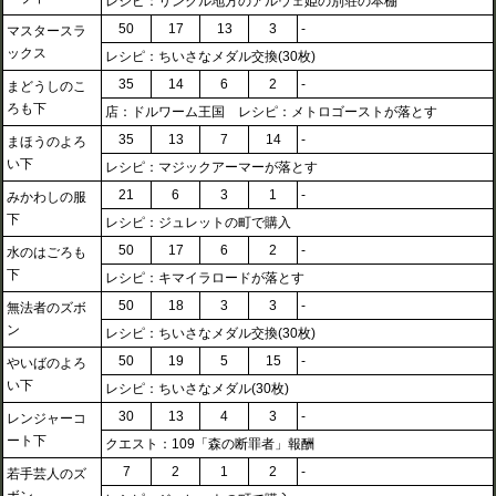
レシピ：リンクル地方のアルウェ姫の別荘の本棚
50
17
13
3
-
マスタースラ
ックス
レシピ：ちいさなメダル交換(30枚)
35
14
6
2
-
まどうしのこ
ろも下
店：ドルワーム王国 レシピ：メトロゴーストが落とす
35
13
7
14
-
まほうのよろ
い下
レシピ：マジックアーマーが落とす
21
6
3
1
-
みかわしの服
下
レシピ：ジュレットの町で購入
50
17
6
2
-
水のはごろも
下
レシピ：キマイラロードが落とす
50
18
3
3
-
無法者のズボ
ン
レシピ：ちいさなメダル交換(30枚)
50
19
5
15
-
やいばのよろ
い下
レシピ：ちいさなメダル(30枚)
30
13
4
3
-
レンジャーコ
ート下
クエスト：109「森の断罪者」報酬
7
2
1
2
-
若手芸人のズ