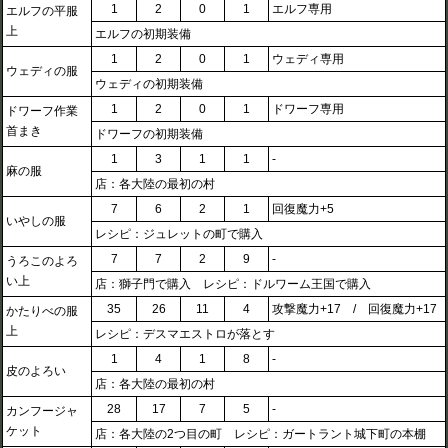
1
2
0
1
エルフ専用
エルフの平服
上
エルフの初期装備
1
2
0
1
ウェディ専用
ウェディの服
ウェディの初期装備
1
2
0
1
ドワーフ専用
ドワーフ作業
首まき
ドワーフの初期装備
1
3
1
1
-
麻の服
店：各大陸の最初の村
7
6
2
1
回復魔力+5
いやしの服
レシピ：ジュレットの町で購入
7
7
2
9
-
うろこのよろ
い上
店：獅子門で購入 レシピ：ドルワーム王国で購入
35
26
11
4
攻撃魔力+17 / 回復魔力+17
かたりべの服
上
レシピ：デスマエストロが落とす
1
4
1
8
-
皮のよろい
店：各大陸の最初の村
28
17
7
5
-
カンフージャ
ケット
店：各大陸の2つ目の町 レシピ：ガートラント城下町の本棚