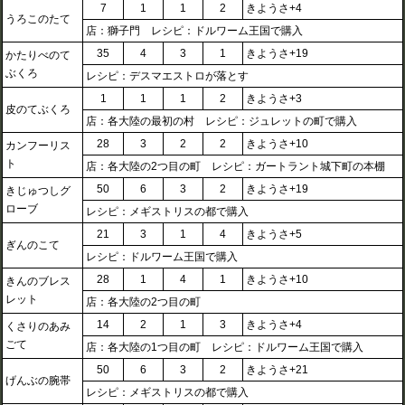
7
1
1
2
きようさ+4
うろこのたて
店：獅子門 レシピ：ドルワーム王国で購入
35
4
3
1
きようさ+19
かたりべのて
ぶくろ
レシピ：デスマエストロが落とす
1
1
1
2
きようさ+3
皮のてぶくろ
店：各大陸の最初の村 レシピ：ジュレットの町で購入
28
3
2
2
きようさ+10
カンフーリス
ト
店：各大陸の2つ目の町 レシピ：ガートラント城下町の本棚
50
6
3
2
きようさ+19
きじゅつしグ
ローブ
レシピ：メギストリスの都で購入
21
3
1
4
きようさ+5
ぎんのこて
レシピ：ドルワーム王国で購入
28
1
4
1
きようさ+10
きんのブレス
レット
店：各大陸の2つ目の町
14
2
1
3
きようさ+4
くさりのあみ
ごて
店：各大陸の1つ目の町 レシピ：ドルワーム王国で購入
50
6
3
2
きようさ+21
げんぶの腕帯
レシピ：メギストリスの都で購入