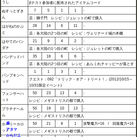
うし
βテスト参加者に配布されたアイテムコード
7
5
1
1
-
ぬすっとずき
ん
店：獅子門 レシピ：ジュレットの町で購入
28
14
6
11
-
はがねのかぶ
と
店：各大陸の2つ目の町 レシピ：ヴェリナード城の本棚
21
9
4
2
-
はやてのバン
ダナ
店：各大陸の1つ目の町 レシピ：ジュレットの町で購入
35
18
6
6
-
バンデッドバ
ンド
店：各大陸の2つ目の町 レシピ：あらくれチャッピーが落とす
1
1
3
1
-
パンプキンヘ
クエスト：092「トリック・オア・トリート！」(2012/10/15～
ッド
10/31限定イベント)
50
23
13
4
-
フェンサーハ
ット
レシピ：メギストリスの都で購入
50
19
10
13
-
プラチナヘル
ム
レシピ：メギストリスの都で購入
盾
50
21
8
1
攻撃魔力+16 / 回復魔力+16
ホーリーカロ
アタマ
ット
レシピ：メギストリスの都で購入
からだ上