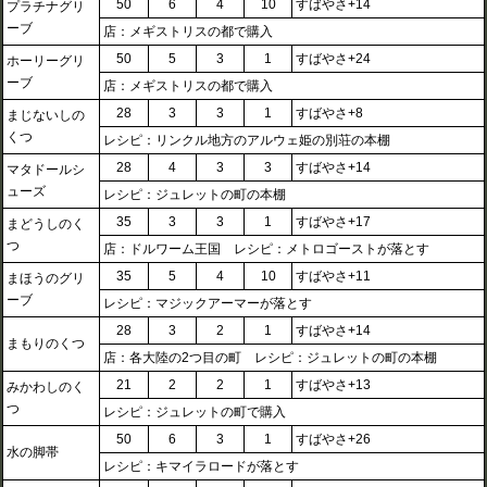
50
6
4
10
すばやさ+14
プラチナグリ
ーブ
店：メギストリスの都で購入
50
5
3
1
すばやさ+24
ホーリーグリ
ーブ
店：メギストリスの都で購入
28
3
3
1
すばやさ+8
まじないしの
くつ
レシピ：リンクル地方のアルウェ姫の別荘の本棚
28
4
3
3
すばやさ+14
マタドールシ
ューズ
レシピ：ジュレットの町の本棚
35
3
3
1
すばやさ+17
まどうしのく
つ
店：ドルワーム王国 レシピ：メトロゴーストが落とす
35
5
4
10
すばやさ+11
まほうのグリ
ーブ
レシピ：マジックアーマーが落とす
28
3
2
1
すばやさ+14
まもりのくつ
店：各大陸の2つ目の町 レシピ：ジュレットの町の本棚
21
2
2
1
すばやさ+13
みかわしのく
つ
レシピ：ジュレットの町で購入
50
6
3
1
すばやさ+26
水の脚帯
レシピ：キマイラロードが落とす