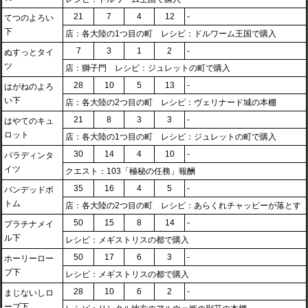
21
7
4
12
-
てつのよろい
下
店：各大陸の1つ目の町 レシピ：ドルワーム王国で購入
7
3
1
2
-
ぬすっとタイ
ツ
店：獅子門 レシピ：ジュレットの町で購入
28
10
5
13
-
はがねのよろ
い下
店：各大陸の2つ目の町 レシピ：ヴェリナード城の本棚
21
8
3
3
-
はやてのキュ
ロット
店：各大陸の1つ目の町 レシピ：ジュレットの町で購入
30
14
4
10
-
パラディンタ
イツ
クエスト：103「極秘の任務」報酬
35
16
4
5
-
バンデッドボ
トム
店：各大陸の2つ目の町 レシピ：あらくれチャッピーが落とす
50
15
8
14
-
プラチナメイ
ル下
レシピ：メギストリスの都で購入
50
17
6
3
-
ホーリーロー
ブ下
レシピ：メギストリスの都で購入
28
10
6
2
-
まじないしロ
ーブ下