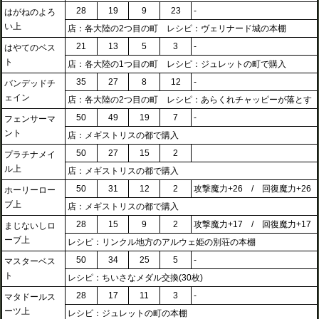
28
19
9
23
-
はがねのよろ
い上
店：各大陸の2つ目の町 レシピ：ヴェリナード城の本棚
21
13
5
3
-
はやてのベス
ト
店：各大陸の1つ目の町 レシピ：ジュレットの町で購入
35
27
8
12
-
バンデッドチ
ェイン
店：各大陸の2つ目の町 レシピ：あらくれチャッピーが落とす
50
49
19
7
-
フェンサーマ
ント
店：メギストリスの都で購入
50
27
15
2
プラチナメイ
ル上
店：メギストリスの都で購入
50
31
12
2
攻撃魔力+26 / 回復魔力+26
ホーリーロー
ブ上
店：メギストリスの都で購入
28
15
9
2
攻撃魔力+17 / 回復魔力+17
まじないしロ
ーブ上
レシピ：リンクル地方のアルウェ姫の別荘の本棚
50
34
25
5
-
マスターベス
ト
レシピ：ちいさなメダル交換(30枚)
28
17
11
3
-
マタドールス
ーツ上
レシピ：ジュレットの町の本棚