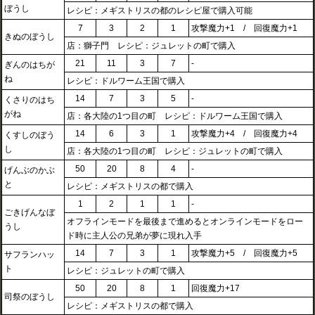
ぼうし
レシピ：メギストリスの都のレシピ屋で購入可能
7
3
2
1
攻撃魔力+1 / 回復魔力+1
きぬのぼうし
店：獅子門 レシピ：ジュレットの町で購入
21
11
3
7
-
ぎんのはちが
ね
レシピ：ドルワーム王国で購入
14
7
3
5
-
くさりのはち
がね
店：各大陸の1つ目の町 レシピ：ドルワーム王国で購入
14
6
3
1
攻撃魔力+4 / 回復魔力+4
くすしのぼう
し
店：各大陸の1つ目の町 レシピ：ジュレットの町で購入
50
20
8
4
-
げんぶのかぶ
と
レシピ：メギストリスの都で購入
1
2
1
1
-
ごきげんなぼ
オフラインモードを最後まで進めるとオンラインモードをロー
うし
ド時に主人公の兄弟が夢に現れ入手
14
7
3
1
攻撃魔力+5 / 回復魔力+5
サフランハッ
ト
レシピ：ジュレットの町で購入
50
20
8
1
回復魔力+17
司祭のぼうし
レシピ：メギストリスの都で購入