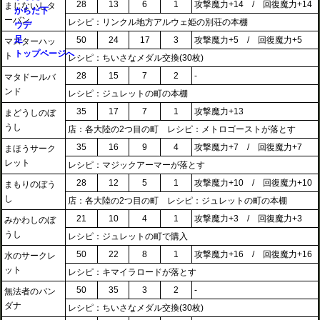
28
13
6
1
攻撃魔力+14 / 回復魔力+14
まじないしタ
からだ下
ーバン
レシピ：リンクル地方アルウェ姫の別荘の本棚
ウデ
足
50
24
17
3
攻撃魔力+5 / 回復魔力+5
マスターハッ
トップページへ
ト
レシピ：ちいさなメダル交換(30枚)
28
15
7
2
-
マタドールバ
ンド
レシピ：ジュレットの町の本棚
35
17
7
1
攻撃魔力+13
まどうしのぼ
うし
店：各大陸の2つ目の町 レシピ：メトロゴーストが落とす
35
16
9
4
攻撃魔力+7 / 回復魔力+7
まほうサーク
レット
レシピ：マジックアーマーが落とす
28
12
5
1
攻撃魔力+10 / 回復魔力+10
まもりのぼう
し
店：各大陸の2つ目の町 レシピ：ジュレットの町の本棚
21
10
4
1
攻撃魔力+3 / 回復魔力+3
みかわしのぼ
うし
レシピ：ジュレットの町で購入
50
22
8
1
攻撃魔力+16 / 回復魔力+16
水のサークレ
ット
レシピ：キマイラロードが落とす
50
35
3
2
-
無法者のバン
ダナ
レシピ：ちいさなメダル交換(30枚)