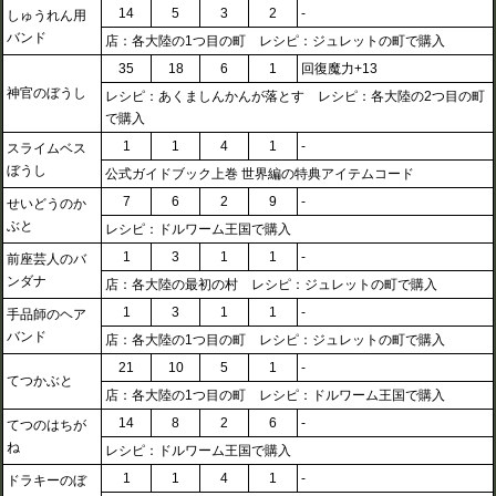
14
5
3
2
-
しゅうれん用
バンド
店：各大陸の1つ目の町 レシピ：ジュレットの町で購入
35
18
6
1
回復魔力+13
神官のぼうし
レシピ：あくましんかんが落とす レシピ：各大陸の2つ目の町
で購入
1
1
4
1
-
スライムベス
ぼうし
公式ガイドブック上巻 世界編の特典アイテムコード
7
6
2
9
-
せいどうのか
ぶと
レシピ：ドルワーム王国で購入
1
3
1
1
-
前座芸人のバ
ンダナ
店：各大陸の最初の村 レシピ：ジュレットの町で購入
1
3
1
1
-
手品師のヘア
バンド
店：各大陸の1つ目の町 レシピ：ジュレットの町で購入
21
10
5
1
-
てつかぶと
店：各大陸の1つ目の町 レシピ：ドルワーム王国で購入
14
8
2
6
-
てつのはちが
ね
レシピ：ドルワーム王国で購入
1
1
4
1
-
ドラキーのぼ