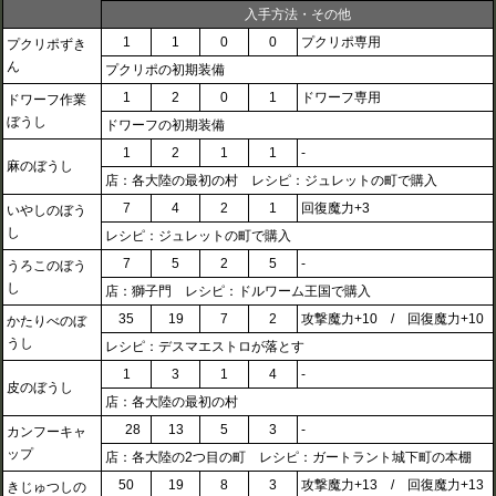
入手方法・その他
1
1
0
0
プクリポ専用
プクリポずき
ん
プクリポの初期装備
1
2
0
1
ドワーフ専用
ドワーフ作業
ぼうし
ドワーフの初期装備
1
2
1
1
-
麻のぼうし
店：各大陸の最初の村 レシピ：ジュレットの町で購入
7
4
2
1
回復魔力+3
いやしのぼう
し
レシピ：ジュレットの町で購入
7
5
2
5
-
うろこのぼう
し
店：獅子門 レシピ：ドルワーム王国で購入
35
19
7
2
攻撃魔力+10 / 回復魔力+10
かたりべのぼ
うし
レシピ：デスマエストロが落とす
1
3
1
4
-
皮のぼうし
店：各大陸の最初の村
28
13
5
3
-
カンフーキャ
ップ
店：各大陸の2つ目の町 レシピ：ガートラント城下町の本棚
50
19
8
3
攻撃魔力+13 / 回復魔力+13
きじゅつしの