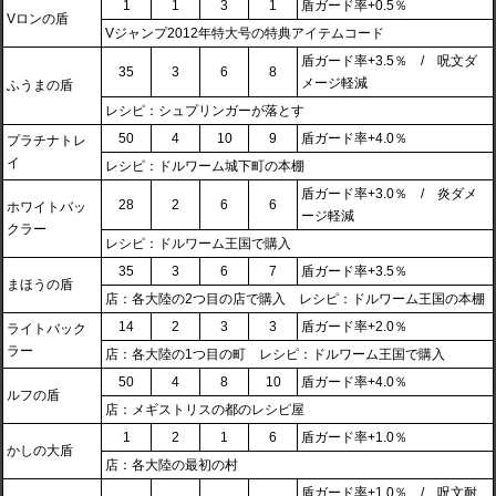
1
1
3
1
盾ガード率+0.5％
Vロンの盾
Vジャンプ2012年特大号の特典アイテムコード
盾ガード率+3.5％ / 呪文ダ
35
3
6
8
メージ軽減
ふうまの盾
レシピ：シュプリンガーが落とす
50
4
10
9
盾ガード率+4.0％
プラチナトレ
イ
レシピ：ドルワーム城下町の本棚
盾ガード率+3.0％ / 炎ダメ
28
2
6
6
ホワイトバッ
ージ軽減
クラー
レシピ：ドルワーム王国で購入
35
3
6
7
盾ガード率+3.5％
まほうの盾
店：各大陸の2つ目の店で購入 レシピ：ドルワーム王国の本棚
14
2
3
3
盾ガード率+2.0％
ライトバック
ラー
店：各大陸の1つ目の町 レシピ：ドルワーム王国で購入
50
4
8
10
盾ガード率+4.0％
ルフの盾
店：メギストリスの都のレシピ屋
1
2
1
6
盾ガード率+1.0％
かしの大盾
店：各大陸の最初の村
盾ガード率+1.0％ / 呪文耐