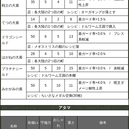
35
5
4
11
性上昇
戦士の大盾
店：各大陸の2つ目の町 レシピ：オーガキングが落とす
14
3
2
8
盾ガード率+1.5％
てつの大盾
店：各大陸の1つ目の町 レシピ：ドルワーム王国で購入
盾ガード率+3.0％ / ブレス
50
6
5
13
ドラゴンシー
系軽減
ルド
店：メギストリスの都のレシピ屋
28
4
5
10
盾ガード率+2.0％
はがねの大盾
店：各大陸の2つ目の町
50
5
10
15
盾ガード率+3.0％ / 炎軽減
プラチナシー
ルド
レシピ：ドルワーム王国の本棚
盾ガード率+4.0％ / 呪文ダ
50
5
10
11
メージ耐性上昇
みかがみの盾
レシピ：ちいさなメダル交換(30枚)
アタマ
おしゃ
装備Lv
守備力
重さ
備考
れ
名称