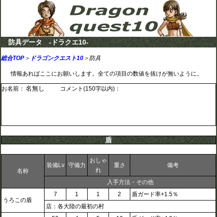
防具データ -ドラクエ10-
総合TOP
＞
ドラゴンクエスト10
＞防具
情報あればここにお願いします。全ての項目の数値を抜けが無いように。
お名前：
コメント(150字以内)：
盾
おしゃ
装備Lv
守備力
重さ
備考
れ
名称
入手方法・その他
7
1
1
2
盾ガード率+1.5％
うろこの盾
店：各大陸の最初の村