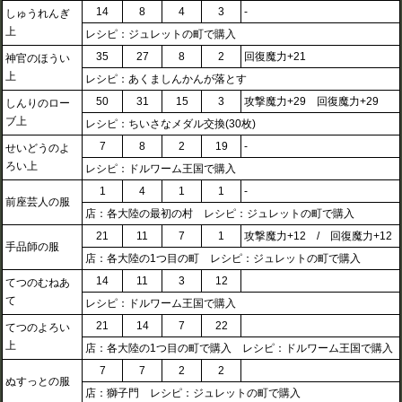
14
8
4
3
-
しゅうれんぎ
上
レシピ：ジュレットの町で購入
35
27
8
2
回復魔力+21
神官のほうい
上
レシピ：あくましんかんが落とす
50
31
15
3
攻撃魔力+29 回復魔力+29
しんりのロー
ブ上
レシピ：ちいさなメダル交換(30枚)
7
8
2
19
-
せいどうのよ
ろい上
レシピ：ドルワーム王国で購入
1
4
1
1
-
前座芸人の服
店：各大陸の最初の村 レシピ：ジュレットの町で購入
21
11
7
1
攻撃魔力+12 / 回復魔力+12
手品師の服
店：各大陸の1つ目の町 レシピ：ジュレットの町で購入
14
11
3
12
てつのむねあ
て
レシピ：ドルワーム王国で購入
21
14
7
22
てつのよろい
上
店：各大陸の1つ目の町で購入 レシピ：ドルワーム王国で購入
7
7
2
2
ぬすっとの服
店：獅子門 レシピ：ジュレットの町で購入