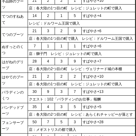
21
2
2
1
すばやさ+10
手品師のブー
ツ
店：各大陸の1つ目の町 レシピ：ジュレットの町で購入
14
2
1
5
すばやさ+4
てつのすねあ
て
レシピ：ドルワーム王国で購入
21
3
2
9
すばやさ+6
てつのブーツ
店：各大陸の1つ目の町で購入 レシピ：ドルワーム王国で購入
7
1
1
1
すばやさ+6
ぬすっとのく
つ
店：獅子門 レシピ：ジュレットの町で購入
28
4
3
9
すばやさ+7
はがねのグリ
ーブ
店：各大陸の2つ目の町 レシピ：ヴェリナード城の本棚
21
2
2
2
すばやさ+10
はやてのブー
ツ
店：各大陸の1つ目の町 レシピ：ジュレットの町で購入
30
9
3
7
すばやさ+13
パラディンの
くつ
クエスト：102「パラディンのお仕事」報酬
35
4
3
5
すばやさ+5
バンデッドブ
ーツ
店：各大陸の2つ目の町 レシピ：あらくれチャッピーが落とす
50
7
5
3
すばやさ+28
フェンサーブ
ーツ
店：メギストリスの都で購入