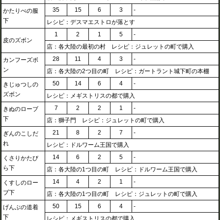
35
15
6
3
-
かたりべの服
下
レシピ：デスマエストロが落とす
1
2
1
5
-
皮のズボン
店：各大陸の最初の村 レシピ：ジュレットの町で購入
28
11
4
3
-
カンフーズボ
ン
店：各大陸の2つ目の町 レシピ：ガートラント城下町の本棚
50
14
6
4
-
きじゅつしの
ズボン
レシピ：メギストリスの都で購入
7
2
2
1
-
きぬのローブ
下
店：獅子門 レシピ：ジュレットの町で購入
21
8
2
7
-
ぎんのこしだ
れ
レシピ：ドルワーム王国で購入
14
6
2
5
-
くさりかたび
ら下
店：各大陸の1つ目の町 レシピ：ドルワーム王国で購入
14
4
2
1
-
くすしのロー
ブ下
店：各大陸の1つ目の町 レシピ：ジュレットの町で購入
50
15
6
4
-
げんぶの道着
下
レシピ：メギストリスの都で購入