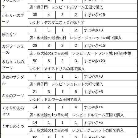
うろこのブー
ツ
店：獅子門 レシピ：ドルワーム王国で購入
35
4
3
2
すばやさ+15
かたりべのブ
ーツ
レシピ：デスマエストロが落とす
1
1
1
2
すばやさ+3
皮のくつ
店：各大陸の最初の村 レシピ：ジュレットの町で購入
28
3
2
2
すばやさ+15
カンフーシュ
ーズ
店：各大陸の2つ目の町 レシピ：ガートラント城下町の本棚
50
6
3
3
すばやさ+23
きじゅつしの
ブーツ
レシピ：メギストリスの都で購入
7
1
1
1
すばやさ+3
きぬのサンダ
ル
店：獅子門 レシピ：ジュレットの町で購入
21
3
1
5
すばやさ+5
ぎんのブーツ
レシピ：ドルワーム王国で購入
14
2
1
4
すばやさ+4
くさりのあみ
ぐつ
店：各大陸の1つ目の町 レシピ：ドルワーム王国で購入
14
1
1
1
すばやさ+5
くすしのくつ
店：各大陸の1つ目の町 レシピ：ジュレットの町で購入