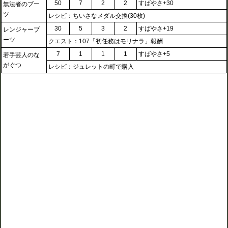
50
7
2
2
すばやさ+30
無法者のブー
ツ
レシピ：ちいさなメダル交換(30枚)
30
5
3
2
すばやさ+19
レンジャーブ
ーツ
クエスト：107「初任務はモリナラ」報酬
7
1
1
1
すばやさ+5
若手芸人のな
がぐつ
レシピ：ジュレットの町で購入