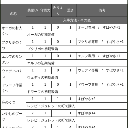
みりょ
装備Lv
守備力
重さ
備考
く
名称
入手方法・その他
1
1
0
1
オーガ専用 / すばやさ+1
オーガの村人
くつ
オーガの初期装備
1
1
0
1
プクリポ専用 / すばやさ+1
プクリポのく
つ
プクリポの初期装備
1
1
0
1
エルフ専用 / すばやさ+1
エルフのサン
ダル
エルフの初期装備
1
1
0
1
ウェディ専用 / すばやさ+1
ウェディのく
つ
ウェディの初期装備
1
1
0
1
ドワーフ専用 / すばやさ+1
ドワーフ作業
くつ
ドワーフの初期装備
1
1
1
1
すばやさ+2
麻のくつ
レシピ：ジュレットの町で購入
7
1
1
1
すばやさ+4
いやしのブー
ツ
レシピ：ジュレットの町で購入
7
1
1
4
すばやさ+4