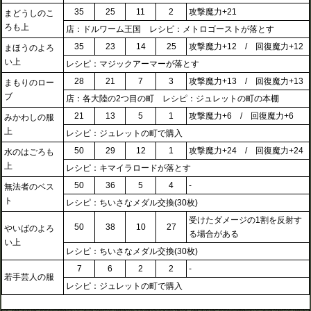
35
25
11
2
攻撃魔力+21
まどうしのこ
ろも上
店：ドルワーム王国 レシピ：メトロゴーストが落とす
35
23
14
25
攻撃魔力+12 / 回復魔力+12
まほうのよろ
い上
レシピ：マジックアーマーが落とす
28
21
7
3
攻撃魔力+13 / 回復魔力+13
まもりのロー
ブ
店：各大陸の2つ目の町 レシピ：ジュレットの町の本棚
21
13
5
1
攻撃魔力+6 / 回復魔力+6
みかわしの服
上
レシピ：ジュレットの町で購入
50
29
12
1
攻撃魔力+24 / 回復魔力+24
水のはごろも
上
レシピ：キマイラロードが落とす
50
36
5
4
-
無法者のベス
ト
レシピ：ちいさなメダル交換(30枚)
受けたダメージの1割を反射す
50
38
10
27
やいばのよろ
る場合がある
い上
レシピ：ちいさなメダル交換(30枚)
7
6
2
2
-
若手芸人の服
レシピ：ジュレットの町で購入