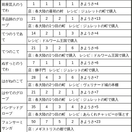
1
1
1
1
きようさ+4
前座芸人のう
でわ
店：各大陸の最初の村 レシピ：ジュレットの町で購入
21
2
2
1
きようさ+13
手品師のグロ
ーブ
店：各大陸の1つ目の町 レシピ：ジュレットの町で購入
14
2
1
3
きようさ+4
てつのうであ
て
レシピ：ドルワーム王国で購入
21
3
2
6
きようさ+6
てつのこて
店：各大陸の1つ目の町で購入 レシピ：ドルワーム王国で購入
7
1
1
1
きようさ+6
ぬすっとのう
でわ
店：獅子門 レシピ：ジュレットの町で購入
28
4
3
6
きようさ+7
はがねのこて
店：各大陸の2つ目の町 レシピ：ヴェリナード城の本棚
21
2
2
1
きようさ+7
はやてのグロ
ーブ
店：各大陸の1つ目の町 レシピ：ジュレットの町で購入
35
4
3
4
きようさ+5
バンデッドグ
ローブ
店：各大陸の2つ目の町 レシピ：あらくれチャッピーが落とす
50
7
5
2
きようさ+23
フェンサーミ
サンガ
店：メギストリスの都で購入