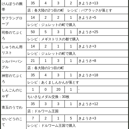
35
4
3
2
きようさ+13
けんぽうの腕
帯
店：各大陸の2つ目の町 レシピ：バアラックが落とす
14
2
2
1
きようさ+5
サフラングロ
ーブ
レシピ：ジュレットの町で購入
50
5
3
1
きようさ+25
司祭のてぶく
ろ
レシピ：メギストリスの都で購入
14
2
1
1
きようさ+3
しゅうれん用
リスト
レシピ：ジュレットの町で購入
21
1
3
1
きようさ+8
シルバーバン
グル
店：各大陸の1つ目の町
35
4
3
1
きようさ+18
神官のてぶく
ろ
レシピ：あくましんかんが落とす
1
0
20
1
-
しんごんのじ
ゅず
ちいさなメダル交換：30枚
35
3
3
1
きようさ+12
青玉のうでわ
店：ドルワーム王国
7
2
1
5
きようさ+3
せいどうのこ
て
レシピ：ドルワーム王国で購入