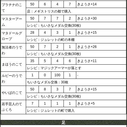
50
6
4
7
きようさ+14
プラチナのこ
て
店：メギストリスの都で購入
50
7
7
2
きようさ+30
マスターアー
ム
レシピ：ちいさなメダル交換(30枚)
28
4
3
1
きようさ+15
マタドールグ
ローブ
レシピ：ジュレットの町の本棚
50
7
2
1
きようさ+26
無法者のうで
わ
レシピ：ちいさなメダル交換(30枚)
35
5
4
6
きようさ+11
まほうのこて
レシピ：マジックアーマーが落とす
1
0
100
1
-
ルビーのうで
わ
ちいさなメダル交換：30枚
50
8
3
7
きようさ+15
やいばのこて
レシピ：ちいさなメダル交換(30枚)
7
1
1
1
きようさ+5
若手芸人のて
ぶくろ
レシピ：ジュレットの町で購入
足