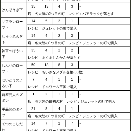
35
13
4
3
-
けんぽうぎ下
店：各大陸の2つ目の町 レシピ：バアラックが落とす
14
5
3
1
-
サフランロー
ブ下
レシピ：ジュレットの町で購入
14
4
2
3
-
しゅうれんぎ
下
店：各大陸の1つ目の町 レシピ：ジュレットの町で購入
35
4
2
2
神官のほうい
下
レシピ：あくましんかんが落とす
50
18
8
3
-
しんりのロー
ブ下
レシピ：ちいさなメダル交換(30枚)
7
4
1
1
-
せいどうのよ
ろい下
レシピ：ドルワーム王国で購入
1
2
1
1
-
前座芸人のズ
ボン
店：各大陸の最初の村 レシピ：ジュレットの町で購入
21
8
4
1
-
手品師のタイ
ツ
店：各大陸の1つ目の町 レシピ：ジュレットの町で購入
14
7
2
7
-
てつのこしだ
れ
レシピ：ドルワーム王国で購入