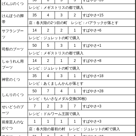
50
6
3
3
すばやさ+26
げんぶのくつ
レシピ：メギストリスの都で購入
35
4
3
2
すばやさ+15
けんぽうの脚
帯
店：各大陸の2つ目の町 レシピ：バアラックが落とす
14
2
2
1
すばやさ+6
サフランブー
ツ
レシピ：ジュレットの町で購入
50
5
3
1
すばやさ+1
司祭のブーツ
レシピ：メギストリスの都で購入
14
2
1
2
すばやさ+8
しゅうれん用
ブーツ
レシピ：ジュレットの町で購入
35
4
3
1
すばやさ+18
神官のくつ
レシピ：あくましんかんが落とす
50
7
4
1
すばやさ+28
しんりのくつ
レシピ：ちいさなメダル交換(30枚)
7
2
3
7
すばやさ+3
せいどうのブ
ーツ
レシピ：ドルワーム王国で購入
1
1
1
1
すばやさ+3
前座芸人のな
がぐつ
店：各大陸の最初の村 レシピ：ジュレットの町で購入