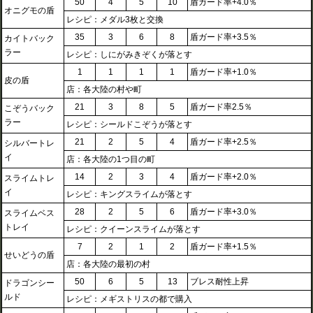
50
4
5
10
盾ガード率+4.0％
オニグモの盾
レシピ：メダル3枚と交換
35
3
6
8
盾ガード率+3.5％
カイトバック
ラー
レシピ：しにがみきぞくが落とす
1
1
1
1
盾ガード率+1.0％
皮の盾
店：各大陸の村や町
21
3
8
5
盾ガード率2.5％
こぞうバック
ラー
レシピ：シールドこぞうが落とす
21
2
5
4
盾ガード率+2.5％
シルバートレ
イ
店：各大陸の1つ目の町
14
2
3
4
盾ガード率+2.0％
スライムトレ
イ
レシピ：キングスライムが落とす
28
2
5
6
盾ガード率+3.0％
スライムベス
トレイ
レシピ：クイーンスライムが落とす
7
2
1
2
盾ガード率+1.5％
せいどうの盾
店：各大陸の最初の村
50
6
5
13
ブレス耐性上昇
ドラゴンシー
ルド
レシピ：メギストリスの都で購入