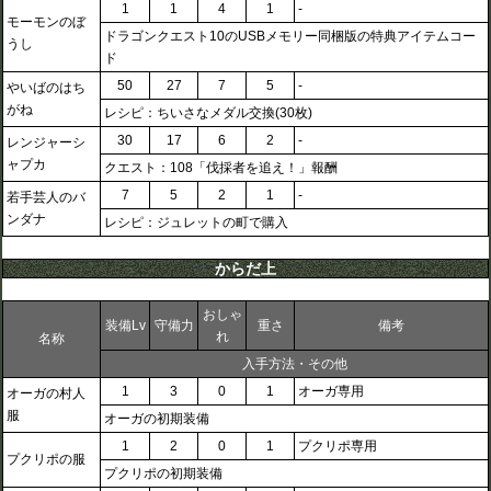
1
1
4
1
-
モーモンのぼ
ドラゴンクエスト10のUSBメモリー同梱版の特典アイテムコー
うし
ド
50
27
7
5
-
やいばのはち
がね
レシピ：ちいさなメダル交換(30枚)
30
17
6
2
-
レンジャーシ
ャプカ
クエスト：108「伐採者を追え！」報酬
7
5
2
1
-
若手芸人のバ
ンダナ
レシピ：ジュレットの町で購入
からだ上
おしゃ
装備Lv
守備力
重さ
備考
れ
名称
入手方法・その他
1
3
0
1
オーガ専用
オーガの村人
服
オーガの初期装備
1
2
0
1
プクリポ専用
プクリポの服
プクリポの初期装備