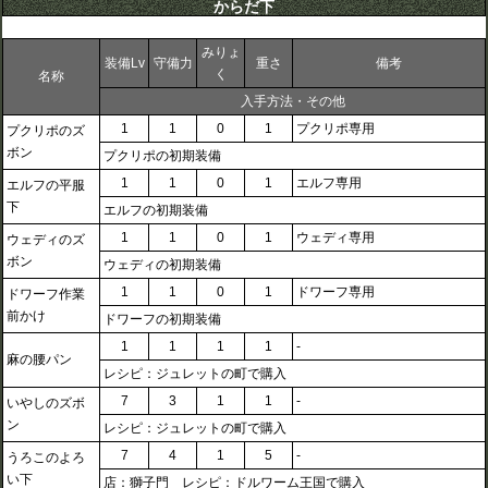
からだ下
みりょ
装備Lv
守備力
重さ
備考
く
名称
入手方法・その他
1
1
0
1
プクリポ専用
プクリポのズ
ボン
プクリポの初期装備
1
1
0
1
エルフ専用
エルフの平服
下
エルフの初期装備
1
1
0
1
ウェディ専用
ウェディのズ
ボン
ウェディの初期装備
1
1
0
1
ドワーフ専用
ドワーフ作業
前かけ
ドワーフの初期装備
1
1
1
1
-
麻の腰パン
レシピ：ジュレットの町で購入
7
3
1
1
-
いやしのズボ
ン
レシピ：ジュレットの町で購入
7
4
1
5
-
うろこのよろ
い下
店：獅子門 レシピ：ドルワーム王国で購入