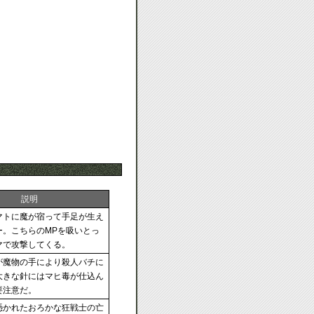
説明
マトに魔が宿って手足が生え
ー。こちらのMPを吸いとっ
マで攻撃してくる。
が魔物の手により殺人バチに
大きな針にはマヒ毒が仕込ん
要注意だ。
憑かれたおろかな狂戦士の亡