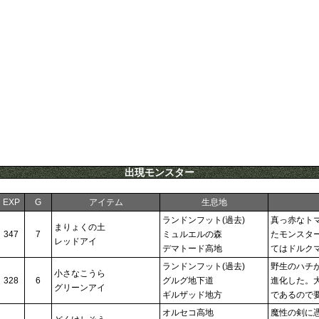
出現モンスター
EXP
G
アイテム
生息地
ランドンフット(過去)
真っ赤なト
まりょくの土
347
7
ミュルエルの森
たモンスタ
レッドアイ
デマトード高地
てはドルク
ランドンフット(過去)
野生のハチ
小さなこうら
328
6
グルグ地下道
進化した。
グリーンアイ
ギルザッド地方
であるので
オルセコ高地
魔性の剣に