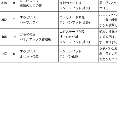
どくけしそう
348
9
海賊のアジト後
霊。巧みな
退魔の太刀の書
ランドンフット(過去)
つける。
ルカナンや
するどい爪
ヴェリナード領北
352
7
こい鳥の魔
パープルアイ
ランドンフット(過去)
かかり攻撃
エピステーサ丘陵
並みいる敵
けものの皮
466
14
捨てられた城
を振り回す
バトルアックス作成術
ランドンフット(過去)
するサイお
クチバシに
するどい爪
ランドンフット
147
6
鳥。美しい
まじゅうの皮
ランドン山脈
おどかして