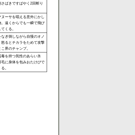
剣さばきですばやく2回斬り
マヌーサを唱える意外にかし
物。遠くからでも一瞬で飛び
してくる。
をなぎ倒しながら自慢のオノ
。怒るとチカラをためて攻撃
とこ界のチャンプ。
猛毒を持つ気性のあらい氷
羽毛に身体を包みおたけびで
くる。