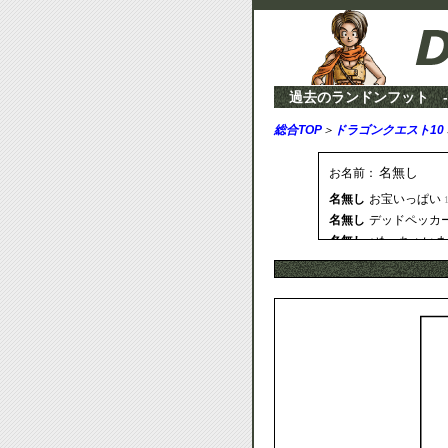
過去のランドンフット -
総合TOP
＞
ドラゴンクエスト10
お名前：
名無し
お宝いっぱい
名無し
デッドペッカー混
名無し
↓めっちゃい
名無し
まほうのせい