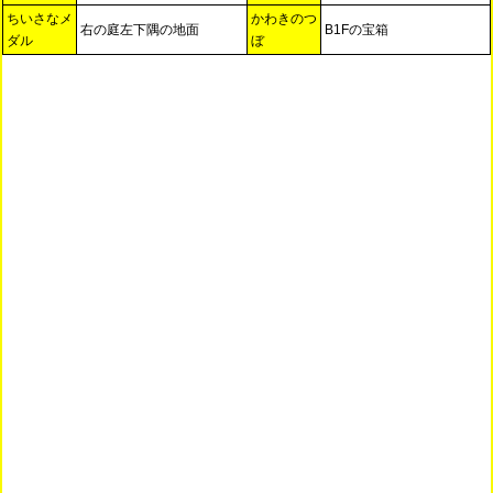
ちいさなメ
かわきのつ
右の庭左下隅の地面
B1Fの宝箱
ダル
ぼ