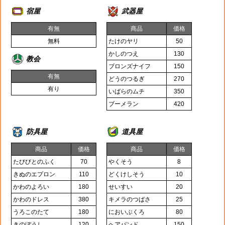
宿屋
武器屋
有無
商品
価格
無料
たけのヤリ
50
かしのつえ
130
教会
ブロンズナイフ
150
有無
どうのつるぎ
270
有り
いばらのムチ
350
ブーメラン
420
防具屋
道具屋
商品
価格
商品
価格
たびびとのふく
70
やくそう
8
きぬのエプロン
110
どくけしそう
10
かわのよろい
180
せいすい
20
かわのドレス
380
キメラのつばさ
25
うろこのたて
180
においぶくろ
80
きのぼうし
120
ヘアバンド
150