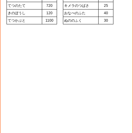
てつのたて
720
キメラのつばさ
25
きのぼうし
120
おなべのふた
40
てつかぶと
1100
ぬののふく
30