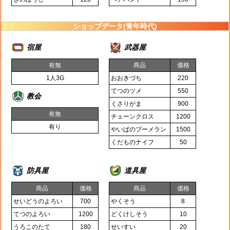
ショップデータ(青年時代)
宿屋
武器屋
有無
商品
価格
1人3G
おおきづち
220
てつのツメ
550
教会
くさりがま
900
有無
チェーンクロス
1200
有り
やいばのブーメラン
1500
くだものナイフ
50
防具屋
道具屋
商品
価格
商品
価格
せいどうのよろい
700
やくそう
8
てつのよろい
1200
どくけしそう
10
うろこのたて
180
せいすい
20