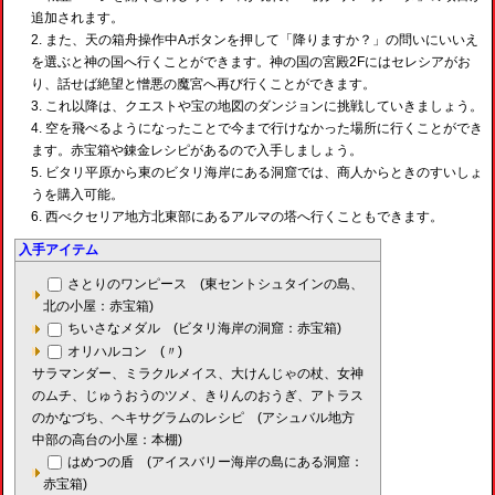
追加されます。
また、天の箱舟操作中Aボタンを押して「降りますか？」の問いにいいえ
を選ぶと神の国へ行くことができます。神の国の宮殿2Fにはセレシアがお
り、話せば絶望と憎悪の魔宮へ再び行くことができます。
これ以降は、クエストや宝の地図のダンジョンに挑戦していきましょう。
空を飛べるようになったことで今まで行けなかった場所に行くことができ
ます。赤宝箱や錬金レシピがあるので入手しましょう。
ビタリ平原から東のビタリ海岸にある洞窟では、商人からときのすいしょ
うを購入可能。
西べクセリア地方北東部にあるアルマの塔へ行くこともできます。
入手アイテム
さとりのワンピース (東セントシュタインの島、
北の小屋：赤宝箱)
ちいさなメダル (ビタリ海岸の洞窟：赤宝箱)
オリハルコン (〃)
サラマンダー、ミラクルメイス、大けんじゃの杖、女神
のムチ、じゅうおうのツメ、きりんのおうぎ、アトラス
のかなづち、ヘキサグラムのレシピ (アシュバル地方
中部の高台の小屋：本棚)
はめつの盾 (アイスバリー海岸の島にある洞窟：
赤宝箱)