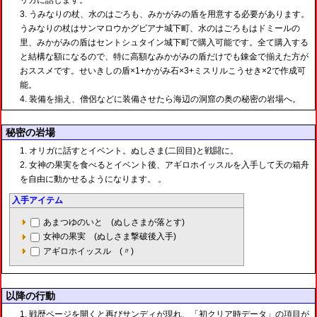
リガに話します。
うみなりの杖、水のはごろも、みかがみの盾を用意する必要があります。
うみなりの杖はサンマロウかグビアナ城下町、水のはごろもはドミールの
里、みかがみの盾はセントシュタイン城下町で購入可能です。全て購入する
と結構な額になるので、特に高額なみかがみの盾だけでも錬金で揃えた方が
おススメです。せいきしの盾×1+かがみ石×3+ミスリルこうせき×2で作成可
能。
装備を揃え、僧侶などに装備させたら海辺の洞窟の奥の秘密の岩場へ。
秘密の岩場
オリガに話すとイベント。ぬしさま(二回目)と戦闘に。
女神の果実を食べるとイベント後、アギロホイッスルを入手して天の箱舟
を自由に動かせるようになります。 。
入手アイテム
あまつゆのいと (ぬしさまが落とす)
女神の果実 (ぬしさま撃破後入手)
アギロホイッスル (〃)
以降の行動
戦歴ページを開くと再びサンディが現れ、「初クリア時データ」の項目が