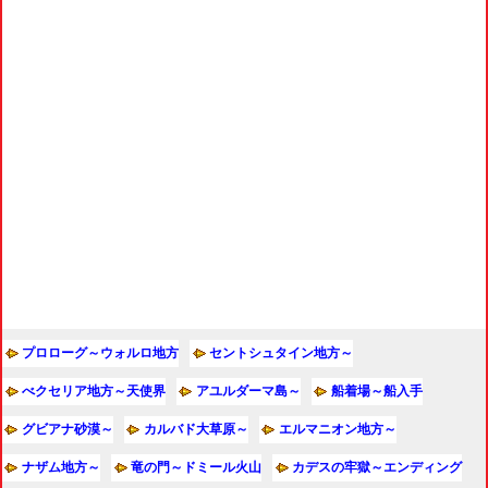
プロローグ～ウォルロ地方
セントシュタイン地方～
べクセリア地方～天使界
アユルダーマ島～
船着場～船入手
グビアナ砂漠～
カルバド大草原～
エルマニオン地方～
ナザム地方～
竜の門～ドミール火山
カデスの牢獄～エンディング