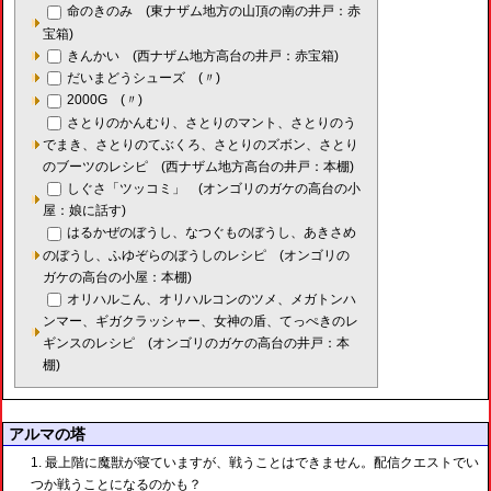
命のきのみ (東ナザム地方の山頂の南の井戸：赤
宝箱)
きんかい (西ナザム地方高台の井戸：赤宝箱)
だいまどうシューズ (〃)
2000G (〃)
さとりのかんむり、さとりのマント、さとりのう
でまき、さとりのてぶくろ、さとりのズボン、さとり
のブーツのレシピ (西ナザム地方高台の井戸：本棚)
しぐさ「ツッコミ」 (オンゴリのガケの高台の小
屋：娘に話す)
はるかぜのぼうし、なつぐものぼうし、あきさめ
のぼうし、ふゆぞらのぼうしのレシピ (オンゴリの
ガケの高台の小屋：本棚)
オリハルこん、オリハルコンのツメ、メガトンハ
ンマー、ギガクラッシャー、女神の盾、てっぺきのレ
ギンスのレシピ (オンゴリのガケの高台の井戸：本
棚)
アルマの塔
最上階に魔獣が寝ていますが、戦うことはできません。配信クエストでい
つか戦うことになるのかも？