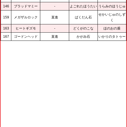
146
ブラッドマミー
-
よごれたほうたい
うらみのほうじゅ
せかいじゅのしず
159
メガザルロック
直進
ばくだん石
く
163
ヒートギズモ
-
どくがのこな
ほのおの盾
167
ゴードンヘッド
直進
かがみ石
いかりのタトゥー