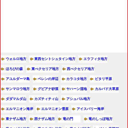
ウォルロ地方
東西セントシュタイン地方
エラフィタ地方
ほろびの森
東べクセリア地方
西べクセリア地方
アユルダーマ島
ベレンの岸辺
カラコタ地方
ビタリ平原
サンマロウ地方
グビアナ砂漠
ヤハーン湿地
カルバド大草原
ダダマルダ山
カズチィチィ山
アシュバル地方
エルマニオン海岸
エルマニオン雪原
アイスバリー海岸
東ナザム地方
西ナザム地方
竜の門
竜のしっぽ地方