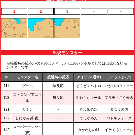
1
2
3
-
-
出現モンスター
※接近時の反応が-のものはフィールド上のシンボルとしては出現しないモ
ンスターです
ID
モンスター名
接近時の反応
アイテム(通常)
アイテム(レア)
111
グール
無反応
どくどくヘドロ
いかりのタトゥー
ストロングアニマ
118
無反応
やわらかウール
プラチナこうせき
ル
121
ガオン
-
きよめの水
まほうの盾
122
しにがみ兵(夜)
-
てっかめん
バトルフォーク
スーパーテンツク
140
-
みかわしの服
イケてるミュール
(夜)