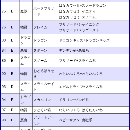
はなカワセミ+スノードラゴン
ホークブリザ
75
E
魔獣
はなカワセミ+イエティ
ード
はなカワセミ+スノーム
ブリザード+シャイニング
76
E
物質
フレイム
ブリザード+メラゴースト
ドラゴ
80
E
ドラゴン
ドラゴンキッズ+ドラゴンキッズ
ン
84
E
悪魔
ヌボーン
デンデン竜+悪魔系
スライ
86
E
スノーム
ブリザード+スライム系
ム
おどるほうせ
90
E
物質
わらいぶくろ+わらいぶくろ
き
スライ
スライムナイ
93
D
エビルドライブ+スライム系
ム
ト
ドラゴ
94
E
スカルゴン
ドラゴン+ゾンビ系
ン
97
D
物質
ひとくい箱
わらいぶくろ+ばくだんいわ
デザートデー
98
D
悪魔
ベビーサタン+魔獣系
モン