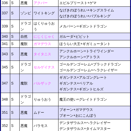
336
S
悪魔
アクバー
エビルプリースト+ゲマ
なげきのぼうれい+キングスライム
337
S
ゾンビ
ワイトキング
なげきのぼうれい+バブルキング
ドラゴ
はくりゅうお
339
S
メカバーン+ギガントドラゴン
ン
う
340
S
自然
にじくじゃく
ガルーダ+ピピット
341
S
魔獣
ガマデウス
ほうらい大王+ギガミュータント
アンクルホーン+トライワインダー
343
S
悪魔
タイタニス
アンクルホーン+アトラス
ドラゴ
ゴールデンゴーレム+ブラックドラゴン
345
S
セルゲイナス
ン
ゴールデンゴーレム+ヘラクレイザー
ギガンテス+アルゴングレート
347
S
魔獣
バルザック
ギガンテス+ベリアル
ギガンテス+ギガントヒルズ
ドラゴ
348
S
りゅうおう
魔王の使い+グレイトドラゴン
ン
ブオーン+ガマデウス
351
S
悪魔
ムドー
ブオーン+おにこんぼう
デンタザウルス+ヘラクレイザー
352
S
悪魔
バラモス
デンタザウルス+タイムマスター