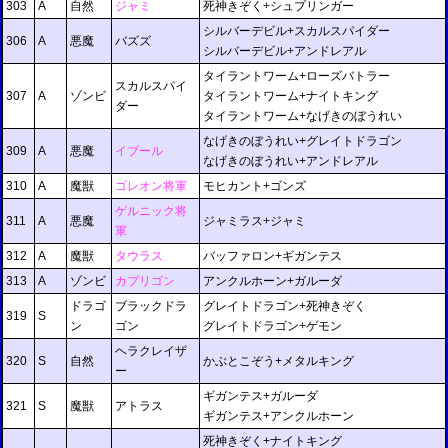
303
A
自然
ジャミ
死神きぞく+シュプリンガー
シルバーデビル+スカルスパイダー
306
A
悪魔
バズズ
シルバーデビル+アンドレアル
タイラントワーム+ローズバトラー
スカルスパイ
307
A
ゾンビ
タイラントワーム+ナイトキング
ダー
タイラントワーム+なげきのぼうれい
なげきのぼうれい+グレイトドラゴン
309
A
悪魔
イブール
なげきのぼうれい+アンドレアル
310
A
魔獣
ゴレオン将軍
モヒカント+ゴンズ
ゲルニック将
311
A
悪魔
ジャミラス+ジャミ
軍
312
A
魔獣
タウラス
バッファロン+ギガンテス
313
A
ゾンビ
カプリゴン
アンクルホーン+ガルーダ
ドラゴ
ブラックドラ
グレイトドラゴン+死神きぞく
319
S
ン
ゴン
グレイトドラゴン+ゲモン
ヘラクレイザ
320
S
自然
かぶとこぞう+メタルキング
ー
ギガンテス+ガルーダ
321
S
魔獣
アトラス
ギガンテス+アンクルホーン
死神きぞく+ナイトキング