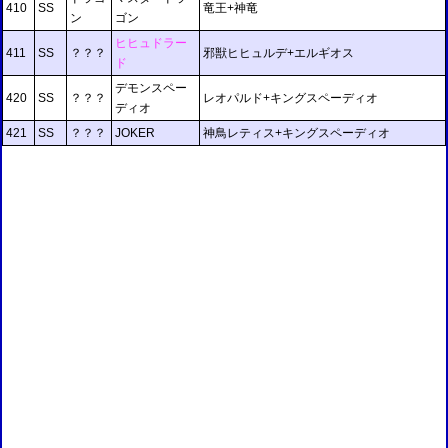
410
SS
竜王+神竜
ン
ゴン
ヒヒュドラー
411
SS
？？？
邪獣ヒヒュルデ+エルギオス
ド
デモンスペー
420
SS
？？？
レオパルド+キングスペーディオ
ディオ
421
SS
？？？
JOKER
神鳥レティス+キングスペーディオ