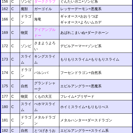
156
C
ゾンビ
ダーククラブ
ぐんたいガニ+ゾンビ系
162
C
魔獣
ガーゴイル
レッサーデーモン+悪魔系
ドラゴ
ギャオース+おおうつぼ
166
C
海竜
ン
ギャオース+よろいムカデ
アイアンブル
169
C
物質
あばれこまいぬ+ダークホーン
ドー
さまようよろ
172
C
ゾンビ
デビルアーマー+ゾンビ系
い
スライ
キングスライ
173
C
もりもりスライム+もりもりスライム
ム
ム
ドラゴ
174
C
バルンバ
フーセンドラゴン+自然系
ン
グランドシャ
175
C
自然
エビルアングラー+悪魔系
ーク
177
C
物質
くもの大王
フレイム+ブリザード
スライ
べホマスライ
180
C
ホイミスライム+もりもりべス
ム
ム
ドラゴ
メタルドラゴ
181
C
メタルハンター+ダースドラゴン
ン
ン
182
C
自然
とつげきうお
エビルアングラー+スライム系