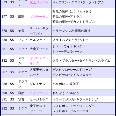
373
SS
魔王ジェイム
キャプテン・クロウ+ダークドレアム
ン
暗黒の魔神+はくりゅうおう
377
SS
魔獣
ギガデーモン
暗黒の魔神+アトラス
暗黒の魔神+ギガントドラゴン
スーパーキラ
378
SS
物質
キラーマシン2+暗黒の魔神
ーマシン
380
SS
ゾンビ
ガルマッゾ
スライムマデュラ+ムドー
シドー+ワイトキング
381
SS
？？？
大魔王ゾーマ
シドー+デュラハーン
スライ
はぐれメタル
382
SS
スラ・ブラスター+ダイヤモンドスライム
ム
キング
大魔王デスタ
デスピサロ+シールドオーガ
387
SS
？？？
ムーア
デスピサロ+タイムマスター
ドラゴ
389
SS
グレイナル
バルボロス+竜神王
ン
390
SS
自然
ユグドラシル
わたぼう+ワルぼう
391
SS
物質
サージタウス
キラーマジンガ+キラーマジンガ
魔王オルゴ・
フォロボス+トライワインダー
392
SS
？？？
デミーラ
フォロボス+セルゲイナス