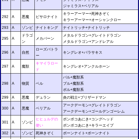
ジャミラス+ベリアル
キラーアーマー+死神きぞく
292
A
悪魔
ピサロナイト
キラーアーマー+オーシャンクロー
293
A
ゾンビ
ナイトキング
ナイトリッチ+ナイトリッチ
ドラゴ
メタルドラゴン+グレイトドラゴン
295
A
メカバーン
ン
メタルドラゴン+アンドレアル
ローズバトラ
296
A
自然
キングレオ+パラサキス
ー
キマイラロー
297
A
魔獣
キングレオ+アンクルホーン
ド
バル+魔獣系
298
A
物質
ベル
ブル+魔獣系
ボル+魔獣系
299
A
悪魔
デュラン
炎の戦士+ブリザードマン
アークデーモン+グレイトドラゴン
300
A
悪魔
ベリアル
アークデーモン+ゴールデンゴーレム
ヒヒュルデの
ポンポコあにき+コングヘッド
301
A
ゾンビ
使い
ポンポコあにき+キラーエイプ
302
A
ゾンビ
死神きぞく
ボーンナイト+ボーンナイト