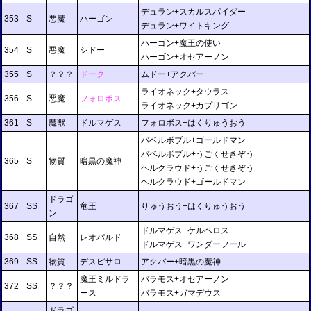
デュラン+スカルスパイダー
353
S
悪魔
ハーゴン
デュラン+ワイトキング
ハーゴン+魔王の使い
354
S
悪魔
シドー
ハーゴン+オセアーノン
355
S
？？？
ドーク
ムドー+アクバー
ライオネック+タウラス
356
S
悪魔
フォロボス
ライオネック+カプリゴン
361
S
魔獣
ドルマゲス
フォロボス+はくりゅうおう
バベルボブル+ゴールドマン
バベルボブル+うごくせきぞう
365
S
物質
暗黒の魔神
ヘルクラウド+うごくせきぞう
ヘルクラウド+ゴールドマン
ドラゴ
367
SS
竜王
りゅうおう+はくりゅうおう
ン
ドルマゲス+ケルベロス
368
SS
自然
レオパルド
ドルマゲス+ワンダーフール
369
SS
物質
デスピサロ
アクバー+暗黒の魔神
魔王ミルドラ
バラモス+オセアーノン
372
SS
？？？
ース
バラモス+ガマデウス
ドラゴ