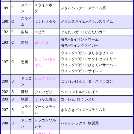
スライ
スライムボー
189
C
メタルハンター+スライム系
ム
グ
スライ
190
C
はぐれメタル
メタルスライム+メタルスライム
ム
192
C
自然
エビラ
ぐんたいガニ+ぐんたいガニ
海竜+タイラントワーム
193
C
自然
ぬしさま
海竜+ウイングタイガー
ウィングデビル+きりさきピエロ
じごくのもん
ウィングデビル+オクトセントリー
197
C
悪魔
ばん
ウィングデビル+ひとくいサーベル
ウィングデビル+サイレス
ドラゴ
シュプリンガ
200
B
ぼうれいけんし+ダースドラゴン
ン
ー
202
B
魔獣
ひくいどり
ヘルコンドル+フレイム
203
B
物質
ようがん魔人
ゴーレム+ひくいどり
スライ
ダークスライ
207
B
きりさきピエロ+スライム系
ム
ム
ドラゴ
ドラゴンソル
208
B
バトルレックス+物質系
ン
ジャー
メダパニシッ