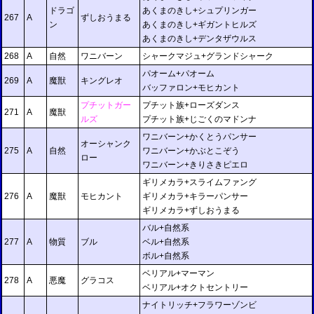
ドラゴ
あくまのきし+シュプリンガー
267
A
ずしおうまる
ン
あくまのきし+ギガントヒルズ
あくまのきし+デンタザウルス
268
A
自然
ワニバーン
シャークマジュ+グランドシャーク
パオーム+パオーム
269
A
魔獣
キングレオ
バッファロン+モヒカント
プチットガー
プチット族+ローズダンス
271
A
魔獣
ルズ
プチット族+じごくのマドンナ
ワニバーン+かくとうパンサー
オーシャンク
275
A
自然
ワニバーン+かぶとこぞう
ロー
ワニバーン+きりさきピエロ
ギリメカラ+スライムファング
276
A
魔獣
モヒカント
ギリメカラ+キラーパンサー
ギリメカラ+ずしおうまる
バル+自然系
277
A
物質
ブル
ベル+自然系
ボル+自然系
ベリアル+マーマン
278
A
悪魔
グラコス
ベリアル+オクトセントリー
ナイトリッチ+フラワーゾンビ