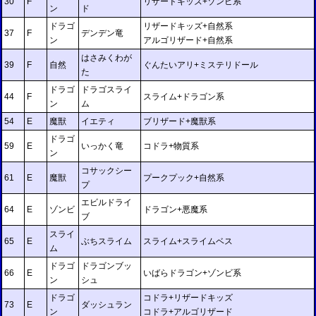
30
F
リザードキッズ+ゾンビ系
ン
ド
ドラゴ
リザードキッズ+自然系
37
F
デンデン竜
ン
アルゴリザード+自然系
はさみくわが
39
F
自然
ぐんたいアリ+ミステリドール
た
ドラゴ
ドラゴスライ
44
F
スライム+ドラゴン系
ン
ム
54
E
魔獣
イエティ
ブリザード+魔獣系
ドラゴ
59
E
いっかく竜
コドラ+物質系
ン
コサックシー
61
E
魔獣
プークプック+自然系
プ
エビルドライ
64
E
ゾンビ
ドラゴン+悪魔系
ブ
スライ
65
E
ぶちスライム
スライム+スライムベス
ム
ドラゴ
ドラゴンブッ
66
E
いばらドラゴン+ゾンビ系
ン
シュ
ドラゴ
コドラ+リザードキッズ
73
E
ダッシュラン
ン
コドラ+アルゴリザード