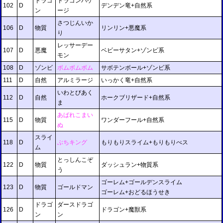
ドラゴ
ドラゴンバゲ
102
D
デンデン竜+自然系
ン
ージ
さつじんいか
106
D
物質
リンリン+悪魔系
り
レッサーデー
107
D
悪魔
ベビーサタン+ゾンビ系
モン
108
D
ゾンビ
ボムボムボム
サボテンボール+ゾンビ系
111
D
自然
アルミラージ
いっかく竜+自然系
いわとびあく
112
D
自然
ホークブリザード+自然系
ま
あばれこまい
115
D
物質
ワンダーフール+自然系
ぬ
スライ
118
D
ぶちキング
もりもりスライム+もりもりべス
ム
とっしんこぞ
122
D
物質
ダッシュラン+物質系
う
ゴーレム+ゴールデンスライム
123
D
物質
ゴールドマン
ゴーレム+おどるほうせき
ドラゴ
ダースドラゴ
126
D
ドラゴン+魔獣系
ン
ン