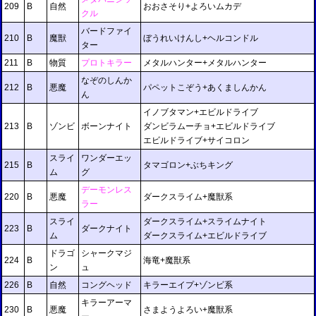
209
B
自然
おおさそり+よろいムカデ
クル
バードファイ
210
B
魔獣
ぼうれいけんし+ヘルコンドル
ター
211
B
物質
プロトキラー
メタルハンター+メタルハンター
なぞのしんか
212
B
悪魔
パペットこぞう+あくましんかん
ん
イノブタマン+エビルドライブ
213
B
ゾンビ
ボーンナイト
ダンビラムーチョ+エビルドライブ
エビルドライブ+サイコロン
スライ
ワンダーエッ
215
B
タマゴロン+ぶちキング
ム
グ
デーモンレス
220
B
悪魔
ダークスライム+魔獣系
ラー
スライ
ダークスライム+スライムナイト
223
B
ダークナイト
ム
ダークスライム+エビルドライブ
ドラゴ
シャークマジ
224
B
海竜+魔獣系
ン
ュ
226
B
自然
コングヘッド
キラーエイプ+ゾンビ系
キラーアーマ
230
B
悪魔
さまようよろい+魔獣系