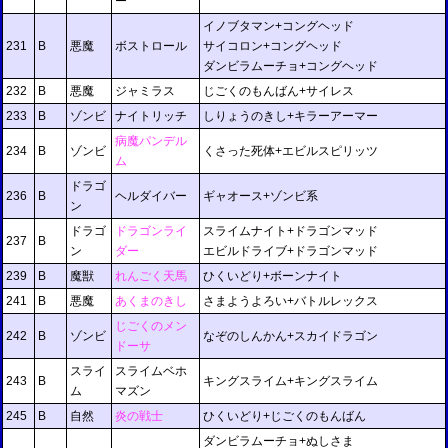
ー
イノブタマン+コングヘッド
231
B
悪魔
ボストロール
サイコロン+コングヘッド
ダンビラムーチョ+コングヘッド
232
B
悪魔
ジャミラス
じごくのもんばん+サイレス
233
B
ゾンビ
ナイトリッチ
しりょうのきし+キラーアーマー
病魔パンデル
234
B
ゾンビ
くさった死体+エビルスピリッツ
ム
ドラゴ
236
B
ヘルダイバー
ギャオース+ゾンビ系
ン
ドラゴ
ドラゴンライ
スライムナイト+ドラゴンマッド
237
B
ン
ダー
エビルドライブ+ドラゴンマッド
239
B
魔獣
れんごく天馬
ひくいどり+ボーンナイト
241
B
悪魔
あくまのきし
さまようよろい+バトルレックス
じごくのメン
242
B
ゾンビ
なぞのしんかん+スカイドラゴン
ドーサ
スライ
スライムベホ
243
B
キングスライム+キングスライム
ム
マズン
245
B
自然
炎の戦士
ひくいどり+じごくのもんばん
ダンビラムーチョ+ぬしさま