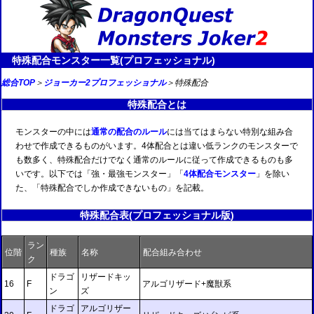
特殊配合モンスター一覧(プロフェッショナル)
総合TOP
＞
ジョーカー2プロフェッショナル
＞特殊配合
特殊配合とは
モンスターの中には
通常の配合のルール
には当てはまらない特別な組み合
わせで作成できるものがいます。4体配合とは違い低ランクのモンスターで
も数多く、特殊配合だけでなく通常のルールに従って作成できるものも多
いです。以下では「強・最強モンスター」「
4体配合モンスター
」を除い
た、「特殊配合でしか作成できないもの」を記載。
特殊配合表(プロフェッショナル版)
ラン
位階
種族
名称
配合組み合わせ
ク
ドラゴ
リザードキッ
16
F
アルゴリザード+魔獣系
ン
ズ
ドラゴ
アルゴリザー