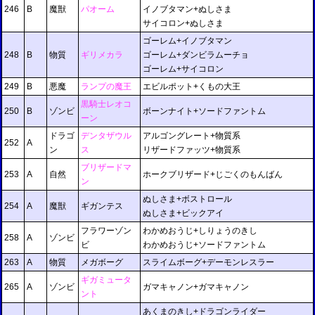
246
B
魔獣
パオーム
イノブタマン+ぬしさま
サイコロン+ぬしさま
ゴーレム+イノブタマン
248
B
物質
ギリメカラ
ゴーレム+ダンビラムーチョ
ゴーレム+サイコロン
249
B
悪魔
ランプの魔王
エビルポット+くもの大王
黒騎士レオコ
250
B
ゾンビ
ボーンナイト+ソードファントム
ーン
ドラゴ
デンタザウル
アルゴングレート+物質系
252
A
ン
ス
リザードファッツ+物質系
ブリザードマ
253
A
自然
ホークブリザード+じごくのもんばん
ン
ぬしさま+ボストロール
254
A
魔獣
ギガンテス
ぬしさま+ビックアイ
フラワーゾン
わかめおうじ+しりょうのきし
258
A
ゾンビ
ビ
わかめおうじ+ソードファントム
263
A
物質
メガボーグ
スライムボーグ+デーモンレスラー
ギガミュータ
265
A
ゾンビ
ガマキャノン+ガマキャノン
ント
あくまのきし+ドラゴンライダー