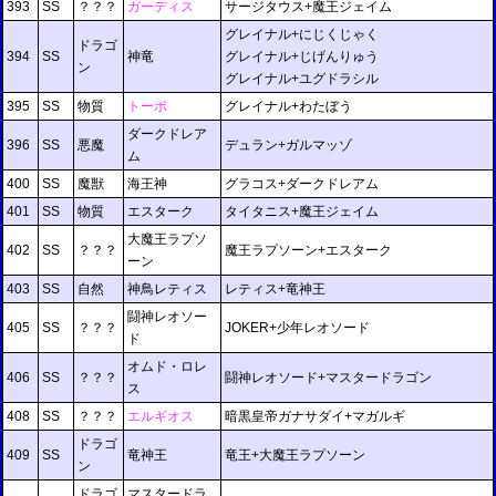
393
SS
？？？
ガーディス
サージタウス+魔王ジェイム
グレイナル+にじくじゃく
ドラゴ
394
SS
神竜
グレイナル+じげんりゅう
ン
グレイナル+ユグドラシル
395
SS
物質
トーポ
グレイナル+わたぼう
ダークドレア
396
SS
悪魔
デュラン+ガルマッゾ
ム
400
SS
魔獣
海王神
グラコス+ダークドレアム
401
SS
物質
エスターク
タイタニス+魔王ジェイム
大魔王ラプソ
402
SS
？？？
魔王ラプソーン+エスターク
ーン
403
SS
自然
神鳥レティス
レティス+竜神王
闘神レオソー
405
SS
？？？
JOKER+少年レオソード
ド
オムド・ロレ
406
SS
？？？
闘神レオソード+マスタードラゴン
ス
408
SS
？？？
エルギオス
暗黒皇帝ガナサダイ+マガルギ
ドラゴ
409
SS
竜神王
竜王+大魔王ラプソーン
ン
ドラゴ
マスタードラ