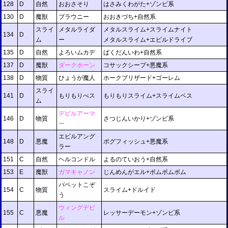
128
D
自然
おおさそり
はさみくわがた+ゾンビ系
130
D
魔獣
ブラウニー
おおきづち+自然系
スライ
メタルライダ
メタルスライム+スライムナイト
134
D
ム
ー
メタルスライム+エビルドライブ
135
D
自然
よろいムカデ
ばくだんいわ+自然系
137
D
魔獣
ダークホーン
コサックシープ+悪魔系
138
D
物質
ひょうが魔人
ホークブリザード+ゴーレム
スライ
141
D
もりもりべス
もりもりスライム+スライムベス
ム
デビルアーマ
146
D
物質
さつじんいかり+ゾンビ系
ー
エビルアング
148
D
悪魔
ポグフィッシュ+悪魔系
ラー
151
C
自然
ヘルコンドル
よるのていおう+自然系
153
E
魔獣
ガマキャノン
じんめんがエル+ボムボムボム
パペットこぞ
154
C
物質
スライム+ドルイド
う
ウィングデビ
155
C
悪魔
レッサーデーモン+ゾンビ系
ル