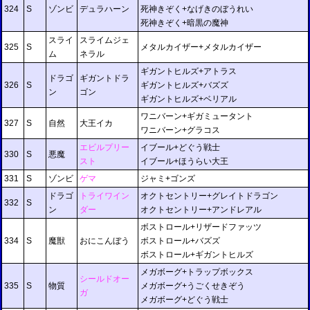
324
S
ゾンビ
デュラハーン
死神きぞく+なげきのぼうれい
死神きぞく+暗黒の魔神
スライ
スライムジェ
325
S
メタルカイザー+メタルカイザー
ム
ネラル
ギガントヒルズ+アトラス
ドラゴ
ギガントドラ
326
S
ギガントヒルズ+バズズ
ン
ゴン
ギガントヒルズ+ベリアル
ワニバーン+ギガミュータント
327
S
自然
大王イカ
ワニバーン+グラコス
エビルプリー
イブール+どぐう戦士
330
S
悪魔
スト
イブール+ほうらい大王
331
S
ゾンビ
ゲマ
ジャミ+ゴンズ
ドラゴ
トライワイン
オクトセントリー+グレイトドラゴン
332
S
ン
ダー
オクトセントリー+アンドレアル
ボストロール+リザードファッツ
334
S
魔獣
おにこんぼう
ボストロール+バズズ
ボストロール+ギガントヒルズ
メガボーグ+トラップボックス
シールドオー
335
S
物質
メガボーグ+うごくせきぞう
ガ
メガボーグ+どぐう戦士