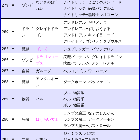
なげきのぼう
ナイトリッチ+じごくのメンドーサ
279
A
ゾンビ
れい
ナイトリッチ+病魔パンデルム
ナイトリッチ+黒騎士レオコーン
アンドレアル+ギリメカラ
ドラゴ
グレイトドラ
アンドレアル+ずしおうまる
280
A
ン
ゴン
アンドレアル+キマイラロード
グレイトドラゴン+デンタザウルス
282
A
魔獣
ゴンズ
シュプリンガー+バッファロン
ドラゴンコー
病魔パンデルム+グレイトドラゴン
285
A
ゾンビ
プス
病魔パンデルム+アンドレアル
287
A
自然
ガルーダ
ヘルコンドル+ワニバーン
アンクルホー
288
A
魔獣
ダークホーン+バッファロン
ン
ブル+物質系
289
A
物質
バル
ベル+物質系
ボル+物質系
ランプの魔王+なぞのしんかん
290
A
悪魔
ほうらい大王
ランプの魔王+アークデーモン
ランプの魔王+ボストロール
ジャミラス+バズズ
291
A
悪魔
ゲモン
ジャミラス+アトラス