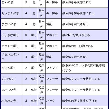
どくの息
3
息
毒・猛毒
敵全体を毒状態にする
体
敵全
もうどくの息
4
息
毒・猛毒
敵全体を猛毒状態にする
体
敵全
まどいの息
4
息
混乱
敵全体を混乱させる
体
敵全
ふしぎな踊り
0
踊り
マホトラ
敵のMPを減少させる
体
敵全
マホトラ踊り
0
踊り
マホトラ
敵単体のMPを吸収する
体
メダパニダン
敵全
4
踊り
混乱
敵全体を混乱させる
ス
体
敵単
敵単体を1ラウンドの間行動不能
さそう踊り
2
踊り
マインド
体
にする
敵全
すなけむり
2
体技
マヌーサ
敵全体をマヌーサ状態にする
体
敵全
まぶしい光
2
体技
マヌーサ
敵全体をマヌーサ状態にする
体
敵全
ぶきみな光
2
体技
ハック
敵全体の呪文耐性を下げる
体