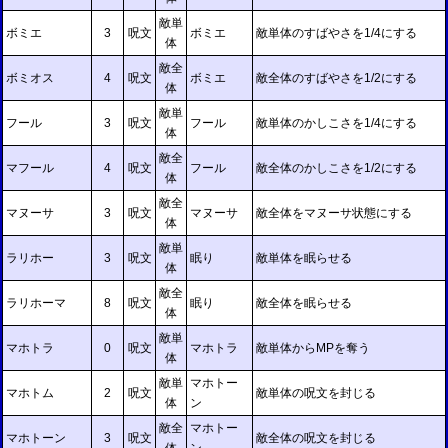
敵単
ボミエ
3
呪文
ボミエ
敵単体のすばやさを1/4にする
体
敵全
ボミオス
4
呪文
ボミエ
敵全体のすばやさを1/2にする
体
敵単
フール
3
呪文
フール
敵単体のかしこさを1/4にする
体
敵全
マフール
4
呪文
フール
敵全体のかしこさを1/2にする
体
敵全
マヌーサ
3
呪文
マヌーサ
敵全体をマヌーサ状態にする
体
敵単
ラリホー
3
呪文
眠り
敵単体を眠らせる
体
敵全
ラリホーマ
8
呪文
眠り
敵全体を眠らせる
体
敵単
マホトラ
0
呪文
マホトラ
敵単体からMPを奪う
体
敵単
マホトー
マホトム
2
呪文
敵単体の呪文を封じる
体
ン
敵全
マホトー
マホトーン
3
呪文
敵全体の呪文を封じる