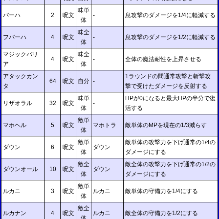
味単
バーハ
2
呪文
-
息攻撃のダメージを1/4に軽減する
体
味全
フバーハ
4
呪文
-
息攻撃のダメージを1/2に軽減する
体
マジックバリ
味全
4
呪文
-
全体の魔法耐性を上昇させる
ア
体
アタックカン
1ラウンドの間通常攻撃と斬撃攻
64
呪文
自分
-
タ
撃で受けたダメージを反射する
味単
HPが0になると最大HPの半分で復
リザオラル
32
呪文
-
体
活する
敵単
マホヘル
5
呪文
マホトラ
敵単体のMPを現在の1/3減らす
体
敵単
敵単体の攻撃力を下げ通常の1/4の
ダウン
6
呪文
ダウン
体
ダメージにする
敵全
敵全体の攻撃力を下げ通常の1/2の
ダウンオール
10
呪文
ダウン
体
ダメージにする
敵単
ルカニ
3
呪文
ルカニ
敵単体の守備力を1/4にする
体
敵全
ルカナン
4
呪文
ルカニ
敵全体の守備力を1/2にする
体