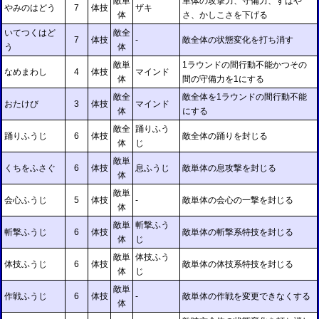
敵単
単体の攻撃力、守備力、すばや
やみのはどう
7
体技
ザキ
体
さ、かしこさを下げる
いてつくはど
敵全
7
体技
-
敵全体の状態変化を打ち消す
う
体
敵単
1ラウンドの間行動不能かつその
なめまわし
4
体技
マインド
体
間の守備力を1にする
敵全
敵全体を1ラウンドの間行動不能
おたけび
3
体技
マインド
体
にする
敵全
踊りふう
踊りふうじ
6
体技
敵全体の踊りを封じる
体
じ
敵単
くちをふさぐ
6
体技
息ふうじ
敵単体の息攻撃を封じる
体
敵単
会心ふうじ
5
体技
-
敵単体の会心の一撃を封じる
体
敵単
斬撃ふう
斬撃ふうじ
6
体技
敵単体の斬撃系特技を封じる
体
じ
敵単
体技ふう
体技ふうじ
6
体技
敵単体の体技系特技を封じる
体
じ
敵単
作戦ふうじ
6
体技
-
敵単体の作戦を変更できなくする
体