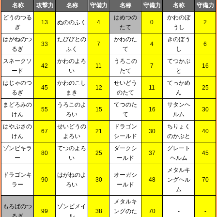
名称
攻撃力
名称
守備力
名称
守備力
名称
守備力
どうのつる
はめつの
かわのぼ
13
ぬののふく
4
0
2
ぎ
たて
うし
はがねのつ
たびびとの
かわのた
きのぼう
33
7
4
6
るぎ
ふく
て
し
スネークソ
かわのよろ
うろこの
てつかぶ
42
11
7
16
ード
い
たて
と
はじゃのつ
かわのこし
せいどう
てっかめ
45
12
11
25
るぎ
まき
のたて
ん
まどろみの
うろこのよ
てつのた
サタンヘ
55
15
16
30
けん
ろい
て
ルム
はやぶさの
せいどうの
ドラゴン
ちりょく
67
21
30
40
けん
よろい
シールド
のかぶと
ゾンビキラ
てつのよろ
ダークシ
グレート
80
25
37
45
ー
い
ールド
ヘルム
メタルキ
ドラゴンキ
はがねのよ
オーガシ
90
30
48
ングヘル
70
ラー
ろい
ールド
ム
メタルキ
もろばのつ
ゾンビメイ
99
38
ングのた
70
-
-
るぎ
ル