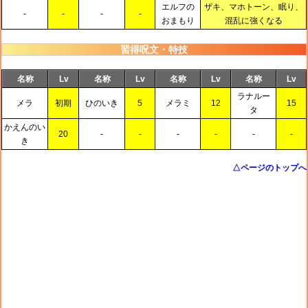
エルフの
ザキ、マホトーン、眠り、
-
-
-
-
おまもり
混乱に強くなる
習得呪文・特技
名称
Lv
名称
Lv
名称
Lv
名称
Lv
ラナルー
メラ
初期
ひのいき
5
メラミ
12
15
タ
かえんのい
20
-
-
-
-
-
-
き
△ページのトップへ