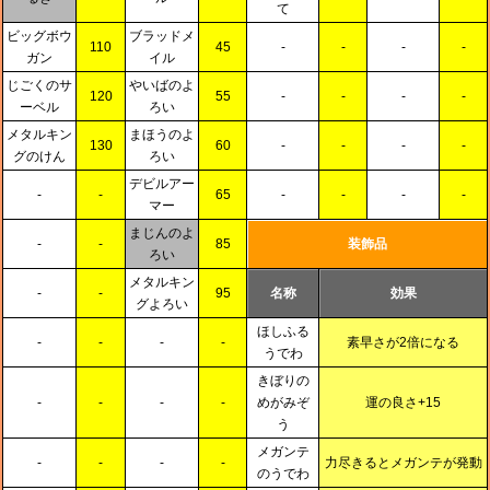
て
ビッグボウ
ブラッドメ
110
45
-
-
-
-
ガン
イル
じごくのサ
やいばのよ
120
55
-
-
-
-
ーベル
ろい
メタルキン
まほうのよ
130
60
-
-
-
-
グのけん
ろい
デビルアー
-
-
65
-
-
-
-
マー
まじんのよ
-
-
85
装飾品
ろい
メタルキン
-
-
95
名称
効果
グよろい
ほしふる
-
-
-
-
素早さが2倍になる
うでわ
きぼりの
-
-
-
-
めがみぞ
運の良さ+15
う
メガンテ
-
-
-
-
力尽きるとメガンテが発動
のうでわ