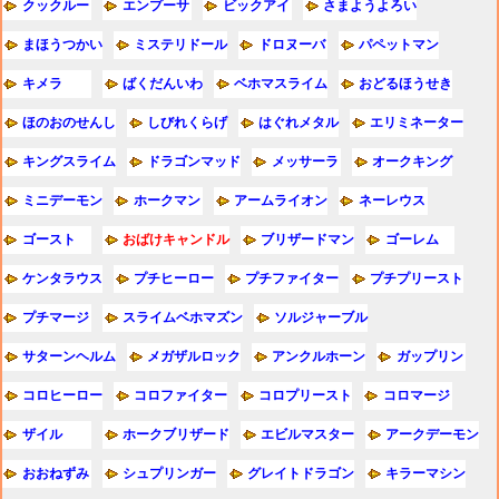
クックルー
エンプーサ
ビックアイ
さまようよろい
まほうつかい
ミステリドール
ドロヌーバ
パペットマン
キメラ
ばくだんいわ
ベホマスライム
おどるほうせき
ほのおのせんし
しびれくらげ
はぐれメタル
エリミネーター
キングスライム
ドラゴンマッド
メッサーラ
オークキング
ミニデーモン
ホークマン
アームライオン
ネーレウス
ゴースト
おばけキャンドル
ブリザードマン
ゴーレム
ケンタラウス
プチヒーロー
プチファイター
プチプリースト
プチマージ
スライムベホマズン
ソルジャーブル
サターンヘルム
メガザルロック
アンクルホーン
ガップリン
コロヒーロー
コロファイター
コロプリースト
コロマージ
ザイル
ホークブリザード
エビルマスター
アークデーモン
おおねずみ
シュプリンガー
グレイトドラゴン
キラーマシン