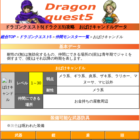
ドラゴンクエスト5(ドラクエ5)攻略 おばけキャンドルデータ
総合TOP
＞
ドラゴンクエスト5
＞
仲間モンスター一覧
＞おばけキャンドル
基本データ
耐性の(無)は無効化するもの、仲間にできる場所の(前)は青年期でジャミを
倒すまで、(後)はそれ以降の時期を表します。
おばけキャンドル
メラ系、ギラ系、炎系、ザキ系、ラリホー、マ
弱点
ヌーサ、マヒ以外
レベル
1～30
メラ系
耐性
仲間にできる
お金持ちの屋敷周辺
場所
装備可能な武器防具
※
灰色
は呪われた装備
武器
鎧
盾
頭