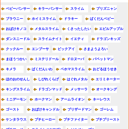
ベビーパンサー
キラーパンサー
スライム
プリズニャン
ブラウニー
ホイミスライム
ドラキー
ばくだんベビー
おばけキノコ
メタルスライム
くさったしたい
エビルアップル
ダンスニードル
スライムナイト
イエティ
ドラゴンキッズ
クックルー
エンプーサ
ビックアイ
さまようよろい
まほうつかい
ミステリドール
ドロヌーバ
パペットマン
キメラ
ばくだんいわ
ベホマスライム
おどるほうせき
ほのおのせんし
しびれくらげ
はぐれメタル
エリミネーター
キングスライム
ドラゴンマッド
メッサーラ
オークキング
ミニデーモン
ホークマン
アームライオン
ネーレウス
ゴースト
おばけキャンドル
ブリザードマン
ゴーレム
ケンタラウス
プチヒーロー
プチファイター
プチプリースト