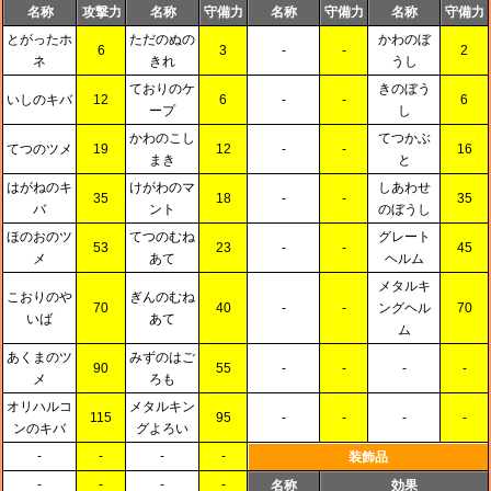
名称
攻撃力
名称
守備力
名称
守備力
名称
守備力
とがったホ
ただのぬの
かわのぼ
6
3
-
-
2
ネ
きれ
うし
ておりのケ
きのぼう
いしのキバ
12
6
-
-
6
ープ
し
かわのこし
てつかぶ
てつのツメ
19
12
-
-
16
まき
と
はがねのキ
けがわのマ
しあわせ
35
18
-
-
35
バ
ント
のぼうし
ほのおのツ
てつのむね
グレート
53
23
-
-
45
メ
あて
ヘルム
メタルキ
こおりのや
ぎんのむね
70
40
-
-
ングヘル
70
いば
あて
ム
あくまのツ
みずのはご
90
55
-
-
-
-
メ
ろも
オリハルコ
メタルキン
115
95
-
-
-
-
ンのキバ
グよろい
-
-
-
-
装飾品
-
-
-
-
名称
効果