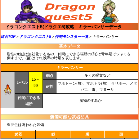
ドラゴンクエスト5(ドラクエ5)攻略 キラーパンサーデータ
総合TOP
＞
ドラゴンクエスト5
＞
仲間モンスター一覧
＞キラーパンサー
基本データ
耐性の(無)は無効化するもの、仲間にできる場所の(前)は青年期でジャミを
倒すまで、(後)はそれ以降の時期を表します。
キラーパンサー
多くの呪文など
弱点
15～
レベル
マホトーン(無)、マホトラ(無)、ラリホー、メダ
99
耐性
パニ、毒、マヌーサ
仲間にできる
魔物のすみか
場所
装備可能な武器防具
※
灰色
は呪われた装備
武器
鎧
盾
頭