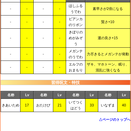
ほしふる
-
-
-
-
素早さが2倍になる
うでわ
ビアンカ
-
-
-
-
賢さ+10
のリボン
きぼりの
-
-
-
-
めがみぞ
運の良さ+15
う
メガンテ
-
-
-
-
力尽きるとメガンテが発動
のうでわ
エルフの
ザキ、マホトーン、眠り、
-
-
-
-
おまもり
混乱に強くなる
習得呪文・特技
名称
Lv
名称
Lv
名称
Lv
名称
Lv
いてつく
きあいため
17
おたけび
21
33
いなずま
40
はどう
△ページのトップへ