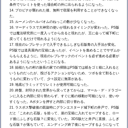
条件でリレミトを使った場合町の外に出られるようになった。
プロビナが襲われた後、無料で宿屋を利用することができなくなっ
た。
ルーメンのヘルバオムのねっこの数が少なくなった。
マーディラスで大神官の使いが現れるタイミングが変わった。PS版
では魔法研究所に一度入ってから出ると現れたが、王に会って城下町に
戻ってくるだけで現れるようになった。
現在のレブレサックで入手できるふしぎな石版青の入手法が変化。
PS版では道具屋内の宝箱にあったが、イベントを進めることでサザムか
らもらえるように。現在のレブレサックのイベントを必ず進める必要が
あるようになったということになる。
始祖たちの村の族長の家での掃除はPS版では紙をゴミ箱に入れると
いうものだったが、投げるアクションがないため、ツボを全て割るとい
うものに変わっていて、少々設定に無茶がある。
地底ピラミッドでリレミトが使用可能になった。
終盤、封印された世界から戻ってきてからは、マール・デ・ドラゴー
ンに入ると内部に切り替わらず、すぐに船の移動が可能になり、使いや
すくなった。Aボタンを押すと内部に切り替わる。
ラスボス撃破後の凱旋時にグランエスタード城下町の井戸で、PS版
だと「こわれた石版」を拾って、崖の宝箱に入れてセーブすると、ロー
ド後にふしぎな石版？に変化していた。3DS版だと井戸に直接、ふしぎ
な石版？が落ちていて、エンディング終了後にセーブするようになって