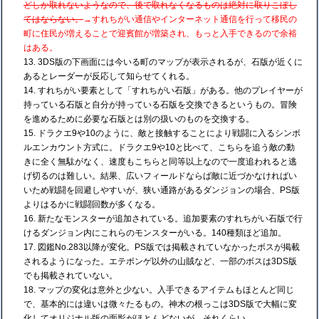
どしか取れないようなので、後で取れなくなるものは絶対に取りこぼし
てはならない。
→すれちがい通信やインターネット通信を行って移民の
町に住民が増えることで迎賓館が増築され、もっと入手できるので余裕
はある。
3DS版の下画面には今いる町のマップが表示されるが、石版が近くに
あるとレーダーが反応して知らせてくれる。
すれちがい要素として「すれちがい石版」がある。他のプレイヤーが
持っている石版と自分が持っている石版を交換できるというもの。冒険
を進めるために必要な石版とは別の扱いのものを交換する。
ドラクエ9や10のように、敵と接触することにより戦闘に入るシンボ
ルエンカウント方式に。ドラクエ9や10と比べて、こちらを追う敵の動
きに全く無駄がなく、速度もこちらと同等以上なので一度追われると逃
げ切るのは難しい。結果、広いフィールドならば敵に近づかなければい
いため戦闘を回避しやすいが、狭い通路があるダンジョンの場合、PS版
よりはるかに戦闘回数が多くなる。
新たなモンスターが追加されている。追加要素のすれちがい石版で行
けるダンジョン内にこれらのモンスターがいる。140種類ほど追加。
図鑑No.283以降が変化。PS版では掲載されていなかったボスが掲載
されるようになった。エテポンゲ以外の山賊など、一部のボスは3DS版
でも掲載されていない。
マップの変化は意外と少ない。入手できるアイテムもほとんど同じ
で、基本的には違いは微々たるもの。神木の根っこは3DS版で大幅に変
化してオリジナル版の面影がほとんどないが、それくらい。