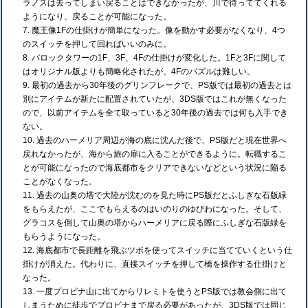
ラノスは去ってしまい戻ることはできなかったが、川で待っててくれる
ようになり、戻ることが可能になった。
魔王像1Fの仕掛けが簡単になった。像を動かす必要がなくなり、4つ
のスイッチを押して回ればいいのみに。
バロックタワーの1F、3F、4Fの仕掛けが変化した。1Fと3Fに関して
はオリジナル版よりも簡略化されたが、4Fのパズルは難しい。
最初の過去から30年後のグリンフレークで、PS版では最初の過去とは
別にアイテムが新たに配置されていたが、3DS版ではこれが無くなった
ので、以前アイテムを全て取っていると30年後の過去では何も入手でき
ない。
過去のハーメリア周辺が海の底に沈んだ後で、PS版だと現在世界へ
戻れなかったが、海から旅の扉に入ることができるように。転職するこ
とが可能になったので海底都市をクリアできないなどという状況に陥る
ことがなくなった。
過去の山奥の塔で大陸が沈むのを見た時にPS版だとふしぎな石版緑
をもらえたが、ここでもらえるのはいのりのゆびわになった。そして、
グラコスを倒して山奥の塔からハーメリアに戻る際にふしぎな石版緑を
もらうようになった。
海底都市で長距離を飛ぶツボを使ってスイッチに当てていくという仕
掛けが消えた。代わりに、直接スイッチを押して橋を操作する仕掛けと
なった。
一度プロビナ山に出てからリレミトを使うとPS版では教会側に出て
しまうために徒歩でプロビナまで戻る必要があったが、3DS版では同じ