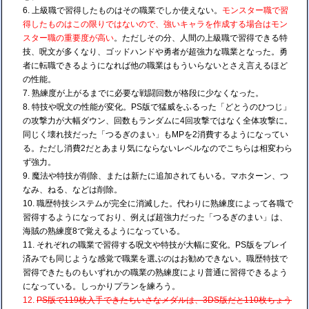
上級職で習得したものはその職業でしか使えない。
モンスター職で習
得したものはこの限りではないので、強いキャラを作成する場合はモン
スター職の重要度が高い
。ただしその分、人間の上級職で習得できる特
技、呪文が多くなり、ゴッドハンドや勇者が超強力な職業となった。勇
者に転職できるようになれば他の職業はもういらないとさえ言えるほど
の性能。
熟練度が上がるまでに必要な戦闘回数が格段に少なくなった。
特技や呪文の性能が変化。PS版で猛威をふるった「どとうのひつじ」
の攻撃力が大幅ダウン、回数もランダムに4回攻撃ではなく全体攻撃に。
同じく壊れ技だった「つるぎのまい」もMPを2消費するようになってい
る。ただし消費2だとあまり気にならないレベルなのでこちらは相変わら
ず強力。
魔法や特技が削除、または新たに追加されてもいる。マホターン、つ
なみ、ねる、などは削除。
職歴特技システムが完全に消滅した。代わりに熟練度によって各職で
習得するようになっており、例えば超強力だった「つるぎのまい」は、
海賊の熟練度8で覚えるようになっている。
それぞれの職業で習得する呪文や特技が大幅に変化。PS版をプレイ
済みでも同じような感覚で職業を選ぶのはお勧めできない。職歴特技で
習得できたものもいずれかの職業の熟練度により普通に習得できるよう
になっている。しっかりプランを練ろう。
PS版で119枚入手できたちいさなメダルは、3DS版だと110枚ちょう