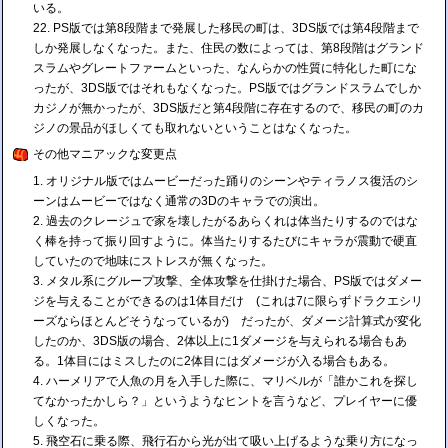
いる。
PS版では第8段階まで発展した移民の町は、3DS版では第4段階まで
しか発展しなくなった。また、住民の数によっては、第8段階はグランド
スラムやグレートファームといった、なんらかの性質に特化した町にな
ったが、3DS版ではそれもなくなった。PS版ではグランドスラムでしか
カジノが無かったが、3DS版だと第4段階に存在するので、移民の町のカ
ジノの景品がほしくても取れないということはなくなった。
その他マニアックな変更点
オリジナル版ではムービーだった踊りのシーンやティラノス復活のシ
ーンはムービーではなく通常の3Dのキャラでの演出。
過去のクレージュで家を壊したがるあらくれは体当たりするのではな
く棒を持って振り回すように。体当たりするたびにキャラが震動で硬直
していたので地味にストレスが無くなった。
メタル系にグループ攻撃、全体攻撃を仕掛けた場合、PS版ではダメー
ジを与えることができるのは1体目だけ (これは7に限らずドラクエシリ
ーズならほとんどそうなっているが) だったが、ダメージ計算式が変化
したのか、3DS版の場合、2体以上に1ダメージを与えられる場合もあ
る。1体目にはミスしたのに2体目にはダメージが入る場合もある。
ハーメリアで人魚の月を入手した際に、マリベルが「誰かこれを探し
てなかったかしら？」というようなヒントを言うなど、プレイヤーに優
しくなった。
飛空石に乗る際、飛行石から光が出て吸い上げるような乗り方になっ