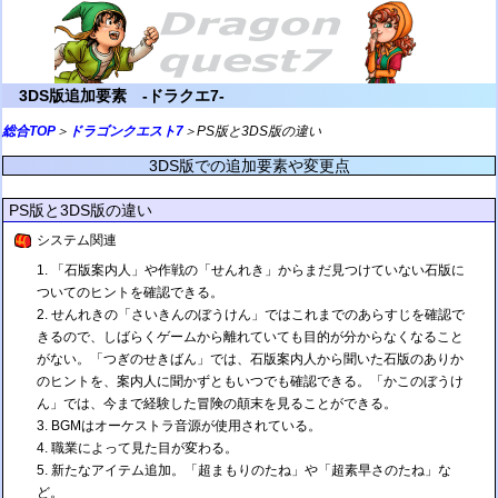
3DS版追加要素 -ドラクエ7-
総合TOP
＞
ドラゴンクエスト7
＞PS版と3DS版の違い
3DS版での追加要素や変更点
PS版と3DS版の違い
システム関連
「石版案内人」や作戦の「せんれき」からまだ見つけていない石版に
ついてのヒントを確認できる。
せんれきの「さいきんのぼうけん」ではこれまでのあらすじを確認で
きるので、しばらくゲームから離れていても目的が分からなくなること
がない。「つぎのせきばん」では、石版案内人から聞いた石版のありか
のヒントを、案内人に聞かずともいつでも確認できる。「かこのぼうけ
ん」では、今まで経験した冒険の顛末を見ることができる。
BGMはオーケストラ音源が使用されている。
職業によって見た目が変わる。
新たなアイテム追加。「超まもりのたね」や「超素早さのたね」な
ど。