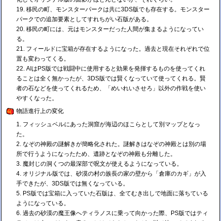
移民の町、モンスターパークは共に3DS版でも存在する。モンスター
パークでの追加要素としてすれちがい石版がある。
移民の町には、元はモンスターだった人間が集まるようになってい
る。
フィールドに宝箱が存在するようになった。過去と現在それぞれで位
置も変わってくる。
AIはPS版では戦闘中に使用すると効果を発揮するものを使ってくれ
ることは全く無かったが、3DS版では賢くなっていて使ってくれる。賢
者の石などを使ってくれるため、「めいれいさせろ」以外の作戦を使い
やすくなった。
物語進行上の変化
フィッシュベルにあった洞窟が海辺のほこらとして別マップとなっ
た。
なぞの神殿の謎解きが簡略化された。謎解きはなぞの神殿とは別の場
所で行うようになったため、遺跡となぞの神殿も分離した。
魔封じの洞くつの最深部で呪文が使えるようになっている。
オリジナル版では、砂漠の村の族長の家の壁から「倉庫のカギ」が入
手できたが、3DS版では無くなっている。
PS版では宝箱に入っていた石版は、全てむき出しで地面に落ちている
ようになっている。
過去の砂漠の魔王像へティラノスに乗って向かった際、PS版ではティ