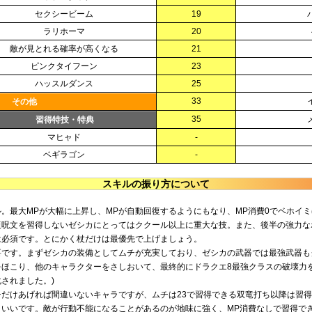
セクシービーム
19
ラリホーマ
20
敵が見とれる確率が高くなる
21
ピンクタイフーン
23
ハッスルダンス
25
33
その他
35
習得特技・特典
マヒャド
-
ベギラゴン
-
スキルの振り方について
。最大MPが大幅に上昇し、MPが自動回復するようにもなり、MP消費0でベホイ
復呪文を習得しないゼシカにとってはククール以上に重大な技。また、後半の強力な
は必須です。とにかく杖だけは最優先で上げましょう。
要です。まずゼシカの装備としてムチが充実しており、ゼシカの武器では最強武器も
ほこり、他のキャラクターをさしおいて、最終的にドラクエ8最強クラスの破壊力を
化されました。)
だけあげれば間違いないキャラですが、ムチは23で習得できる双竜打ち以降は習
といいです。敵が行動不能になることがあるのが地味に強く、MP消費なしで習得で