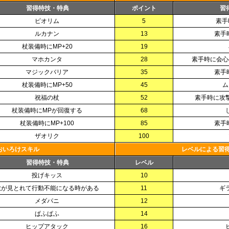
習得特技・特典
ポイント
習
ピオリム
5
素手
ルカナン
13
素手
杖装備時にMP+20
19
マホカンタ
28
素手時に会心
マジックバリア
35
素手
杖装備時にMP+50
45
ム
祝福の杖
52
素手時に攻
杖装備時にMPが回復する
68
杖装備時にMP+100
85
素手
ザオリク
100
おいろけスキル
レベルによる習
習得特技・特典
レベル
投げキッス
10
敵が見とれて行動不能になる時がある
11
ギ
メダパニ
12
ぱふぱふ
14
ヒップアタック
16