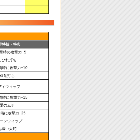
-
-
-
-
得特技・特典
撃時の攻撃力+5
しびれ打ち
備時に攻撃力+10
双竜打ち
ディウィップ
備時に攻撃力+15
愛のムチ
備に攻撃力+25
ーンウィップ
地這い大蛇