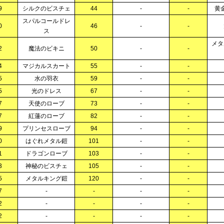
9
シルクのビスチェ
44
-
-
黄
スパルコールドレ
0
46
-
-
ス
メタ
2
魔法のビキニ
50
-
-
4
マジカルスカート
55
-
-
5
水の羽衣
59
-
-
5
光のドレス
67
-
-
7
天使のローブ
73
-
-
7
紅蓮のローブ
82
-
-
9
プリンセスローブ
94
-
-
0
はぐれメタル鎧
101
-
-
1
ドラゴンローブ
103
-
-
3
神秘のビスチェ
105
-
-
5
メタルキング鎧
120
-
-
7
-
-
-
-
2
-
-
-
-
2
-
-
-
-