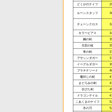
どくがのナイフ
2
ルーンスタッフ
3
チェーンクロス
3
キラーピアス
3
鋼の剣
3
天罰の杖
3
隼の剣
3
アサシンダガー
3
イーグルダガー
3
プラチナソード
4
魔封じの杖
4
まどろみの剣
4
古びた剣
4
ドラゴンテイル
4
こあくまのナイフ
5
氷の刃
5