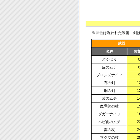
※
灰色
は呪われた装備 剣は
武器
名称
攻
どくばり
皮のムチ
ブロンズナイフ
石の剣
1
銅の剣
1
茨のムチ
1
魔導師の杖
1
ダガーナイフ
1
ヘビ皮のムチ
2
雷の杖
2
マグマの杖
2