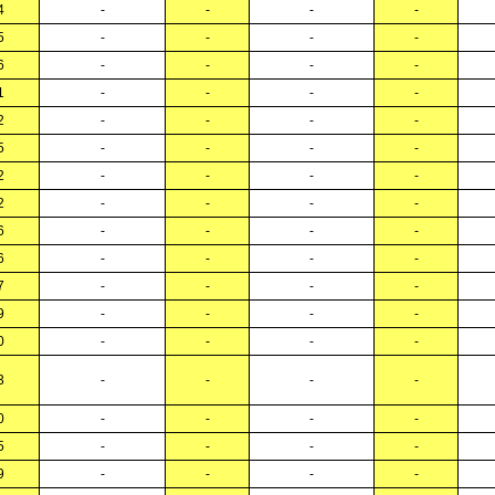
4
-
-
-
-
5
-
-
-
-
6
-
-
-
-
1
-
-
-
-
2
-
-
-
-
5
-
-
-
-
2
-
-
-
-
2
-
-
-
-
6
-
-
-
-
6
-
-
-
-
7
-
-
-
-
9
-
-
-
-
0
-
-
-
-
3
-
-
-
-
0
-
-
-
-
5
-
-
-
-
9
-
-
-
-