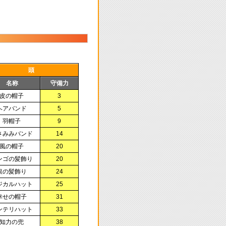
頭
名称
守備力
皮の帽子
3
ヘアバンド
5
羽帽子
9
さみみバンド
14
風の帽子
20
ンゴの髪飾り
20
銀の髪飾り
24
ジカルハット
25
幸せの帽子
31
ンテリハット
33
知力の兜
38