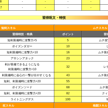
18
-
-
-
-
27
-
-
-
-
習得呪文・特技
短剣スキル
ムチスキル
習得特技・特典
ポイント
習
短剣装備時に攻撃力+5
5
ムチ攻
ポイズンダガー
10
短剣装備時に攻撃力+10
16
ムチ装
アサシンアタック
23
剣が装備できるようになる
32
レ
剣装備時に攻撃力+10
、剣装備時に会心の一撃が出やすくなる
43
ムチ装
短剣、剣装備時に攻撃力+20
55
ポイズンソード
68
ムチ装
短剣、剣装備時に攻撃力+20
82
クィ
ライトニングデス
100
杖スキル
格闘スキル