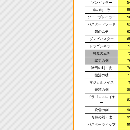
ゾンビキラー
5
隼の剣・改
5
ソードブレイカー
5
バスタードソード
6
鋼のムチ
6
ゾンビバスター
6
ドラゴンキラー
7
悪魔のムチ
7
諸刃の剣
7
諸刃の剣・改
7
復活の杖
7
マジカルメイス
7
奇跡の剣
8
ドラゴンスレイヤ
8
ー
吹雪の剣
9
奇跡の剣・改
9
バスターウィップ
9