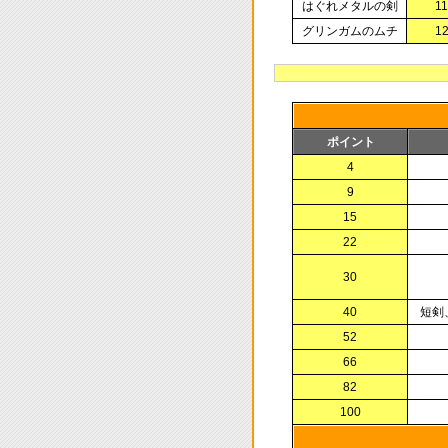
はぐれメタルの剣
1
グリンガムのムチ
1
ポイント
4
9
15
22
30
40
短剣
52
66
82
100