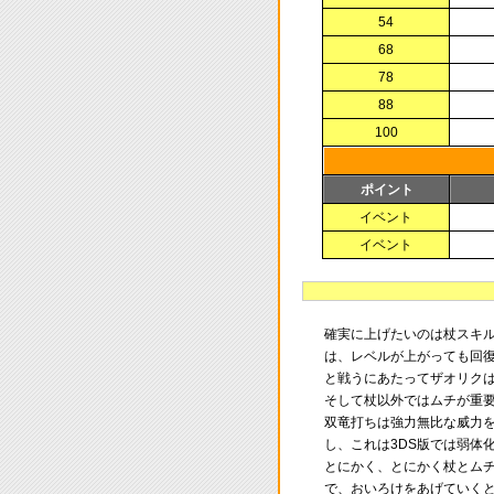
54
68
78
88
100
ポイント
イベント
イベント
確実に上げたいのは杖スキル
は、レベルが上がっても回
と戦うにあたってザオリク
そして杖以外ではムチが重
双竜打ちは強力無比な威力を
し、これは3DS版では弱体
とにかく、とにかく杖とムチ
で、おいろけをあげていく