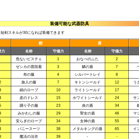
装備可能な武器防具
短剣スキルが30になれば装備できます
鎧
盾
撃力
名称
守備力
名称
守備力
0
危ないビスチェ
1
おなべのふた
2
6
ゼシカの普段着
3
鱗の盾
7
9
布の服
4
シルバートレイ
8
2
旅人の服
7
キトンシールド
12
う
3
絹のローブ
10
ライトシールド
17
4
皮のドレス
15
ホワイトシールド
24
サ
5
踊り子の服
23
炎の盾
34
8
みかわしの服
29
聖女の盾
46
マ
3
安らぎのローブ
34
女神の盾
55
4
バニースーツ
38
メタルキングの盾
65
イ
8
魔法の法衣
39
-
-