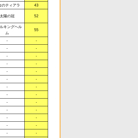
金のティアラ
43
太陽の冠
52
ルキングヘル
55
ム
-
-
-
-
-
-
-
-
-
-
-
-
-
-
-
-
-
-
-
-
-
-
-
-
-
-