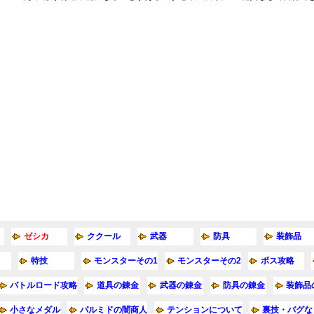
ゼシカ
ククール
武器
防具
装飾品
特技
モンスターその1
モンスターその2
ボス攻略
バトルロード攻略
道具の錬金
武器の錬金
防具の錬金
装飾品
小さなメダル
パルミドの闇商人
テンションについて
裏技・バグな