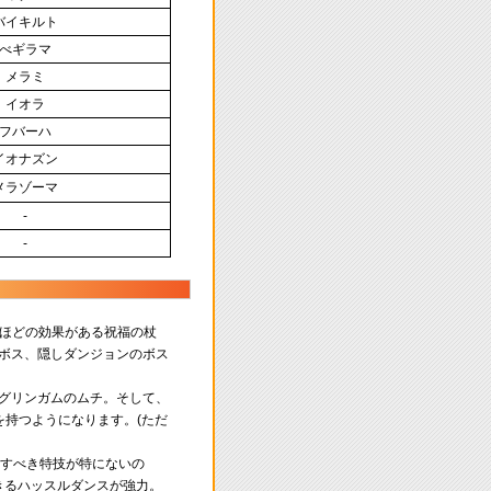
バイキルト
べギラマ
メラミ
イオラ
フバーハ
イオナズン
メラゾーマ
-
-
ミほどの効果がある祝福の杖
ボス、隠しダンジョンのボス
グリンガムのムチ。そして、
持つようになります。(ただ
得すべき特技が特にないの
きるハッスルダンスが強力。