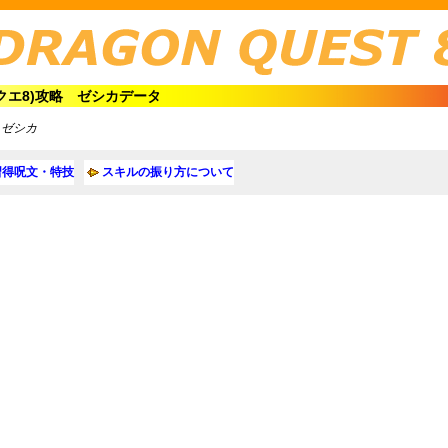
クエ8)攻略 ゼシカデータ
＞ゼシカ
習得呪文・特技
スキルの振り方について