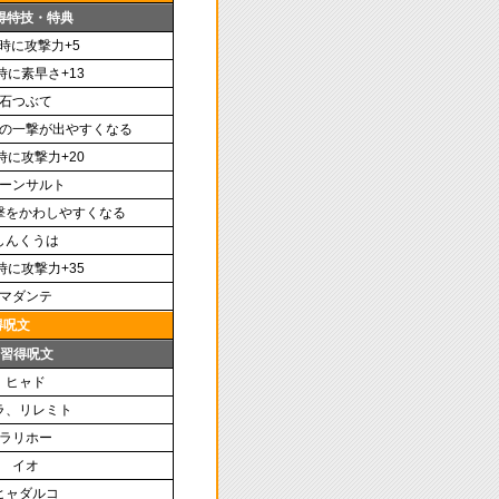
得特技・特典
時に攻撃力+5
時に素早さ+13
石つぶて
の一撃が出やすくなる
時に攻撃力+20
ーンサルト
撃をかわしやすくなる
しんくうは
時に攻撃力+35
マダンテ
得呪文
習得呪文
ヒャド
ラ、リレミト
ラリホー
イオ
ヒャダルコ