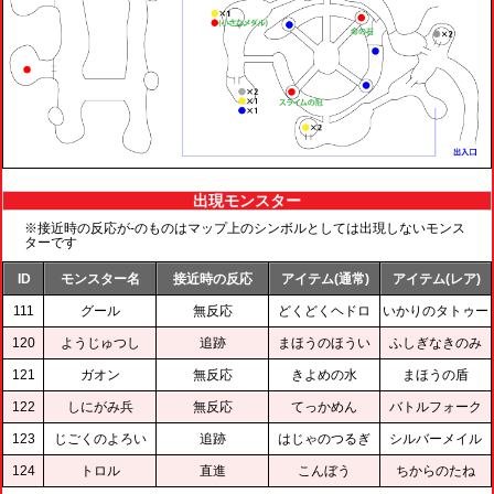
出現モンスター
※接近時の反応が-のものはマップ上のシンボルとしては出現しないモンス
ターです
ID
モンスター名
接近時の反応
アイテム(通常)
アイテム(レア)
111
グール
無反応
どくどくヘドロ
いかりのタトゥー
120
ようじゅつし
追跡
まほうのほうい
ふしぎなきのみ
121
ガオン
無反応
きよめの水
まほうの盾
122
しにがみ兵
無反応
てっかめん
バトルフォーク
123
じごくのよろい
追跡
はじゃのつるぎ
シルバーメイル
124
トロル
直進
こんぼう
ちからのたね