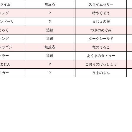
ライム
無反応
スライムゼリー
キング
？
特やくそう
ンドーサ
？
まじょの服
じゃく
追跡
つきのめぐみ
キング
追跡
ダークシールド
ドラゴン
無反応
竜のうろこ
トラー
追跡
あくまのタトゥー
まじん
？
こおりのけっしょう
イガー
？
うまのふん