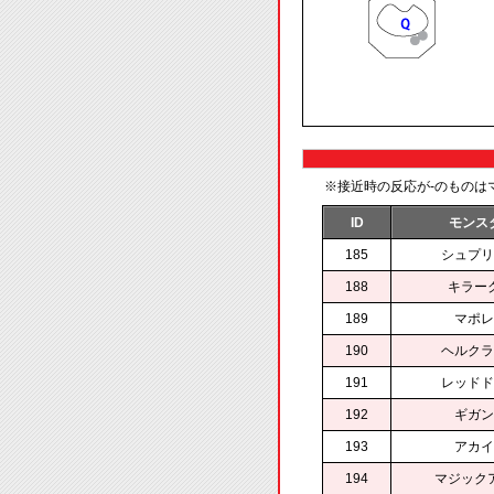
※接近時の反応が-のものは
ID
モンス
185
シュプリ
188
キラー
189
マポレ
190
ヘルクラ
191
レッドド
192
ギガン
193
アカイ
194
マジック