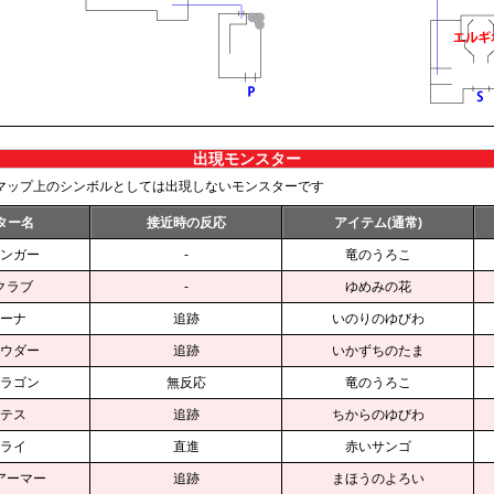
出現モンスター
マップ上のシンボルとしては出現しないモンスターです
ター名
接近時の反応
アイテム(通常)
ンガー
-
竜のうろこ
クラブ
-
ゆめみの花
ーナ
追跡
いのりのゆびわ
ウダー
追跡
いかずちのたま
ラゴン
無反応
竜のうろこ
テス
追跡
ちからのゆびわ
ライ
直進
赤いサンゴ
アーマー
追跡
まほうのよろい