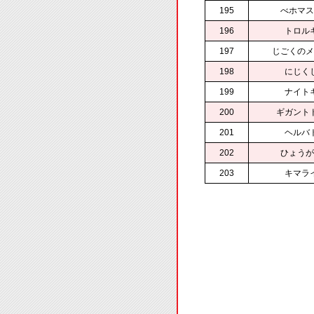
195
べホマス
196
トロル
197
じごくのメ
198
にじく
199
ナイト
200
ギガント
201
ヘルバ
202
ひょうが
203
キマラ