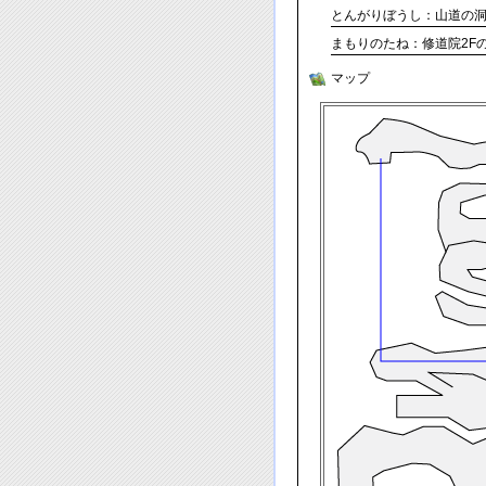
とんがりぼうし：山道の
まもりのたね：修道院2F
マップ