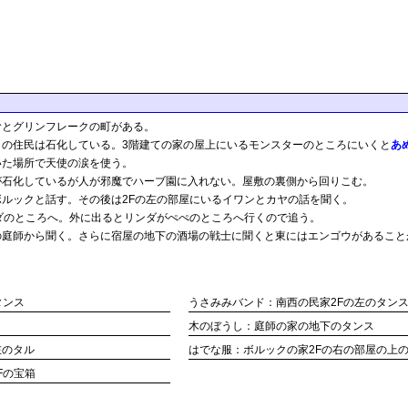
むとグリンフレークの町がある。
この住民は石化している。3階建ての家の屋上にいるモンスターのところにいくと
あ
いた場所で天使の涙を使う。
が石化しているが人が邪魔でハーブ園に入れない。屋敷の裏側から回りこむ。
ルックと話す。その後は2Fの左の部屋にいるイワンとカヤの話を聞く。
ダのところへ。外に出るとリンダがぺぺのところへ行くので追う。
の庭師から聞く。さらに宿屋の地下の酒場の戦士に聞くと東にはエンゴウがあること
タンス
うさみみバンド：南西の民家2Fの左のタン
木のぼうし：庭師の家の地下のタンス
左のタル
はでな服：ボルックの家2Fの右の部屋の上
Fの宝箱