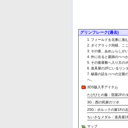
グリンフレーク(過去)
フィールドを北東に進
ダイアラック同様、こ
その後、あめふらしが
外に出ると庭師のぺぺ
その後屋敷へ入り主のボ
道具屋の2Fにいるリン
秘薬の話をぺぺの父親
へ。
3DS版入手アイテム
たびびとの服：宿屋2Fの
3G：西の民家のツボ
25G：ボルックの家1Fの
ちいさなメダル：道具屋1
マップ