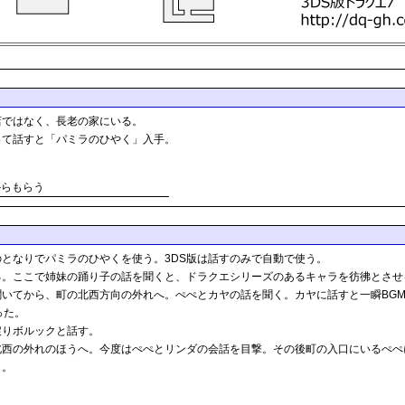
店ではなく、長老の家にいる。
って話すと「パミラのひやく」入手。
からもらう
となりでパミラのひやくを使う。3DS版は話すのみで自動で使う。
る。ここで姉妹の踊り子の話を聞くと、ドラクエシリーズのあるキャラを彷彿とさせ
いてから、町の北西方向の外れへ。ぺぺとカヤの話を聞く。カヤに話すと一瞬BGM
った。
戻りボルックと話す。
北西の外れのほうへ。今度はぺぺとリンダの会話を目撃。その後町の入口にいるぺぺ
く。