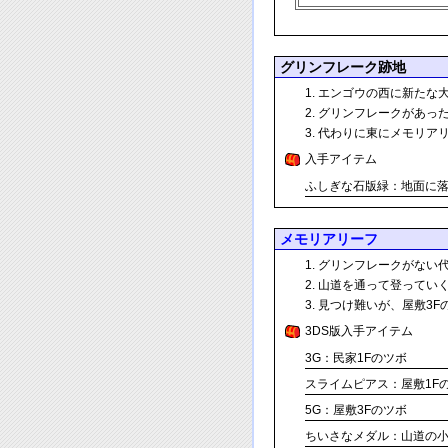
グリンフレーク跡地
エンゴウの西に新たな
グリンフレークがあっ
代わりに東にメモリア
入手アイテム
ふしぎな石版緑：地面に
メモリアリーフ
グリンフレークがない
山道を通って登ってい
見つけ難いが、屋敷3F
3DS版入手アイテム
3G：民家1Fのツボ
スライムピアス：屋敷1F
5G：屋敷3Fのツボ
ちいさなメダル：山道の