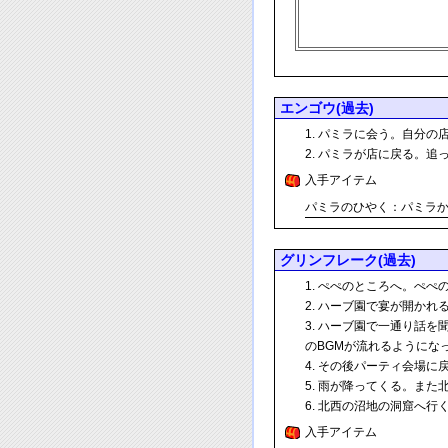
エンゴウ(過去)
パミラに会う。自分の
パミラが店に戻る。追
入手アイテム
パミラのひやく：パミラ
グリンフレーク(過去)
ぺぺのところへ。ぺぺの
ハーブ園で宴が開かれ
ハーブ園で一通り話を聞
のBGMが流れるようにな
その後パーティ会場に
雨が降ってくる。また
北西の沼地の洞窟へ行
入手アイテム