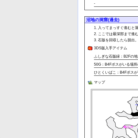
-
沼地の洞窟(過去)
入ってまっすぐ進むと
ここでは最深部まで進
石版を回収したら脱出
3DS版入手アイテム
ふしぎな石版緑：B2Fの地
50G：B4Fボスがいる場
ひとくいばこ：B4Fボス
マップ