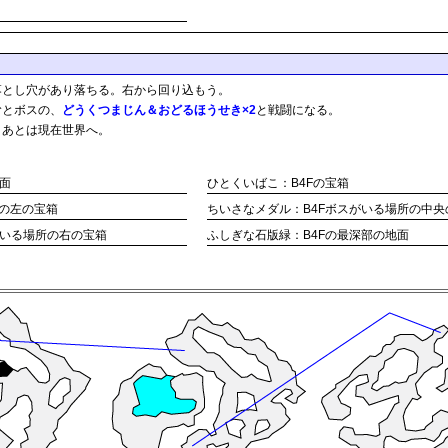
落とし穴があり落ちる。右から回り込もう。
むとボスの、
どうくつまじん＆おどるほうせき×2
と戦闘になる。
。あとは現在世界へ。
面
ひとくいばこ：B4Fの宝箱
所の左の宝箱
ちいさなメダル：B4Fボスがいる場所の中央
がいる場所の右の宝箱
ふしぎな石版緑：B4Fの最深部の地面