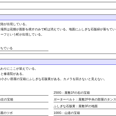
大陸が出現している。
た場所は花畑が面影を残すのみで町は消えている。地面にふしぎな石版緑が落ちてい
リーフという町が出現している。
落ちている
代わりにここが栄えている。
くと修道院がある。
の小さい部屋の宝箱にふしぎな石版黄がある。カメラを回さないと見えない。
250G：屋敷1Fの右の宝箱
の左の宝箱
ガーターベルト：屋敷2F中央の部屋のタン
ふしぎな石版黄：屋敷3Fの地面
小屋のツボ
100G：山道の宝箱