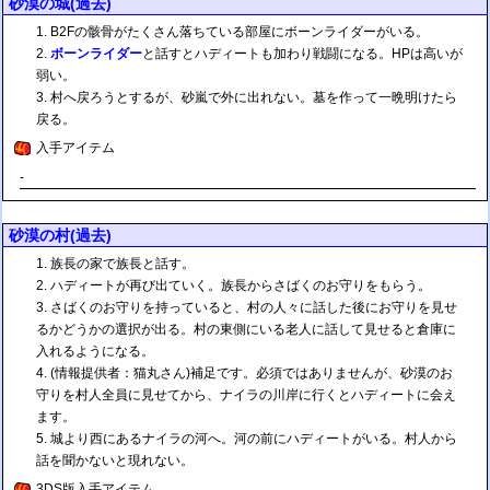
砂漠の城(過去)
B2Fの骸骨がたくさん落ちている部屋にボーンライダーがいる。
ボーンライダー
と話すとハディートも加わり戦闘になる。HPは高いが
弱い。
村へ戻ろうとするが、砂嵐で外に出れない。墓を作って一晩明けたら
戻る。
入手アイテム
-
砂漠の村(過去)
族長の家で族長と話す。
ハディートが再び出ていく。族長からさばくのお守りをもらう。
さばくのお守りを持っていると、村の人々に話した後にお守りを見せ
るかどうかの選択が出る。村の東側にいる老人に話して見せると倉庫に
入れるようになる。
(情報提供者：猫丸さん)補足です。必須ではありませんが、砂漠のお
守りを村人全員に見せてから、ナイラの川岸に行くとハディートに会え
ます。
城より西にあるナイラの河へ。河の前にハディートがいる。村人から
話を聞かないと現れない。
3DS版入手アイテム