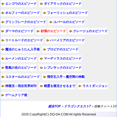
エンゴウのエピソード
ダイアラックのエピソード
オルフィーのエピソード
フォーリッシュのエピソード
グリンフレークのエピソード
ユバールのエピソード
ダーマのエピソード
砂漠のエピソード
クレージュのエピソード
リートルードのエピソード
ハーメリアのエピソード
魔法のじゅうたん入手後
プロビナのエピソード
ルーメンのエピソード
マーディラスのエピソード
聖風の谷のエピソード
レブレサックのエピソード
コスタールのエピソード
飛空石入手～魔空間の神殿
神復活～現在世界封印
精霊を復活させるまで
ラストダンジョン
ゲームクリア後
総合TOP
＞
ドラゴンクエスト7
＞攻略チャート10
2026 CopyRight(C) DQ-GH.COM All rights Reserved