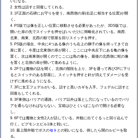
いになる。
女性は話すと回復してくれる。
1F正面の石碑にお守りを使う。南西側の扉(右足に相当する位置)が開
く。
PS版では像を正しい位置に移動させる必要があったが、3DS版では、
開いた扉の先でスイッチを押せばいいだけに簡略化されている。南西、
北東、南東、北西の順で部屋を回りスイッチを押す。
PS版の場合、中央に4つある像のうち右上の獅子の像を持ってきて台
座に置く。今度は北東側の扉が開く。ここには中央左下にある亀の像を
置く。次は南東側が開くのでここには鳥の像を。最後の北西側に蛇の像
を置くと北側の扉が開いて進めるように。
2Fでは魔物の話を聞く。北側の階段を上り、3Fを通って再び2Fに下り
るとスイッチのある部屋に。スイッチを押すと針が消えてダメージを受
けずに進めるようになる。
3Fに女王フェデルがいる。話すと黒いカギを入手。フェデルに話すと
回復もしてくれる。
3F東側はバリアの通路。バリア以外は落とし穴になっているのでバリ
アを通らなければならない。宝箱はひとくいばこなので開ける必要な
し。
6Fでは魔物と女性2人が話している。外観に出てぐるっと回り込んで
行く。ピグモンエビル1体と戦いに。
最上階外観でボスの
セト
との戦いになる。倒したら闇のルビーを取
る。