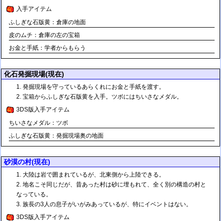
入手アイテム
ふしぎな石版黄：倉庫の地面
皮のムチ：倉庫の左の宝箱
お金と手紙：学者からもらう
化石発掘現場(現在)
発掘現場を守っているあらくれにお金と手紙を渡す。
宝箱からふしぎな石版黄を入手。ツボにはちいさなメダル。
3DS版入手アイテム
ちいさなメダル：ツボ
ふしぎな石版黄：発掘現場奥の地面
砂漠の村(現在)
大陸は岩で囲まれているが、北東側から上陸できる。
地名こそ同じだが、昔あった村は砂に埋もれて、全く別の構造の村と
なっている。
族長の3人の息子がいがみあっているが、特にイベントはない。
3DS版入手アイテム