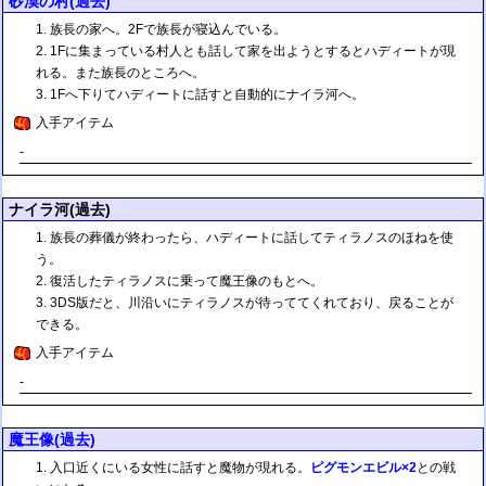
砂漠の村(過去)
族長の家へ。2Fで族長が寝込んでいる。
1Fに集まっている村人とも話して家を出ようとするとハディートが現
れる。また族長のところへ。
1Fへ下りてハディートに話すと自動的にナイラ河へ。
入手アイテム
-
ナイラ河(過去)
族長の葬儀が終わったら、ハディートに話してティラノスのほねを使
う。
復活したティラノスに乗って魔王像のもとへ。
3DS版だと、川沿いにティラノスが待っててくれており、戻ることが
できる。
入手アイテム
-
魔王像(過去)
入口近くにいる女性に話すと魔物が現れる。
ピグモンエビル×2
との戦