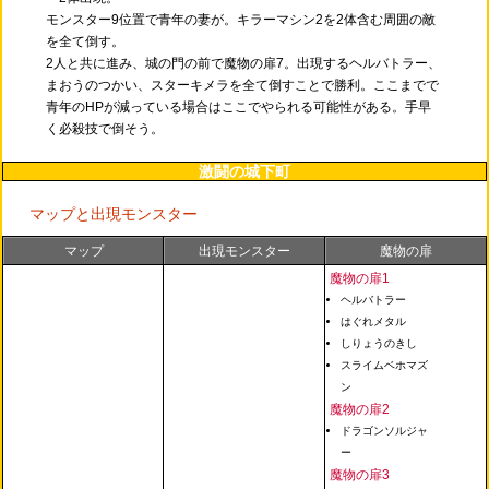
モンスター9位置で青年の妻が。キラーマシン2を2体含む周囲の敵
を全て倒す。
2人と共に進み、城の門の前で魔物の扉7。出現するヘルバトラー、
まおうのつかい、スターキメラを全て倒すことで勝利。ここまでで
青年のHPが減っている場合はここでやられる可能性がある。手早
く必殺技で倒そう。
激闘の城下町
マップと出現モンスター
マップ
出現モンスター
魔物の扉
魔物の扉1
ヘルバトラー
はぐれメタル
しりょうのきし
スライムベホマズ
ン
魔物の扉2
ドラゴンソルジャ
ー
魔物の扉3