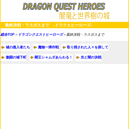
最終決戦・ラスボスまで -ドラクエヒーローズ-
総合TOP
＞
ドラゴンクエストヒーローズ
＞最終決戦・ラスボスまで
城の侵入者たち
魔物一掃作戦
取り残された人々を探して
激闘の城下町
闇王シャムダあらわる！
光と闇の決戦