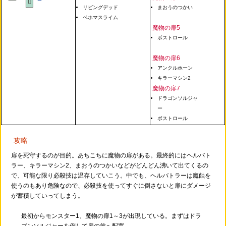
リビングデッド
まおうのつかい
ベホマスライム
魔物の扉5
ボストロール
魔物の扉6
アンクルホーン
キラーマシン2
魔物の扉7
ドラゴンソルジャ
ー
ボストロール
攻略
扉を死守するのが目的。あちこちに魔物の扉がある。最終的にはヘルバト
ラー、キラーマシン2、まおうのつかいなどがどんどん沸いて出てくるの
で、可能な限り必殺技は温存していこう。中でも、ヘルバトラーは魔蝕を
使うのもあり危険なので、必殺技を使ってすぐに倒さないと扉にダメージ
が蓄積していってしまう。
最初からモンスター1、魔物の扉1～3が出現している。まずはドラ