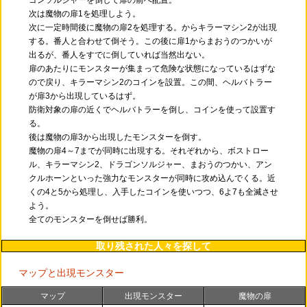
ゴンソルジャーを倒して扉の前へ配置。
次は魔物の扉1を処理しよう。
次に一定時間後に魔物の扉2を処理する。からキラーマシン2が出現
する。番人と合わせて倒そう。この後に扉1からまおうのつかいが
出るが、番人をすでに倒していれば当然出ない。
扉のあたりにモンスターが集まって危険な状態になっているはずな
ので戻り、キラーマシン2のコインを設置。この間、ヘルバトラー
が扉3から出現しているはず。
防衛対象の扉の近くでヘルバトラーを倒し、コインを使って設置す
る。
後は魔物の扉3から出現したモンスターを倒す。
魔物の扉4～7までが同時に出現する。それぞれから、ボストロー
ル、キラーマシン2、ドラゴンソルジャー、まおうのつかい、アン
クルホーンといった強力なモンスターが同時に攻め込んでくる。近
くの4と5から処理し、入手したコインを使いつつ、6よ7も全滅させ
よう。
全てのモンスターを倒せば勝利。
取り残された人々を探して
マップと出現モンスター
マップ
出現モンスター
魔物の扉