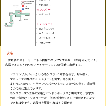
マポレーナ
かげのきし
モンスター
マポレーナ
モンスター3
まおうのつかい
キラーマシン2
メガザルロック
マポレーナ
攻略
一番最初のストーリーバトル同様のマップでエルサーゼ城を進んでいく。
広場ではまおうのつかいとキラーマシン2が同時に出現する。
ドラゴンソルジャーがいるモンスター1軍勢を倒す。扉が開く。
マポレーナの集団のモンスター2を倒す。扉が開く。
まおうのつかい、キラーマシン2がいるモンスター3を倒す。扉が開
くので先に進んでクリア。
モンスター3の位置の宝箱はパンドラボックスが出現する。攻撃力
の高い危険なモンスターだが、倒せば討伐リストに掲載されるので
できれば倒そう。必殺技を駆使すればすぐ倒せる。