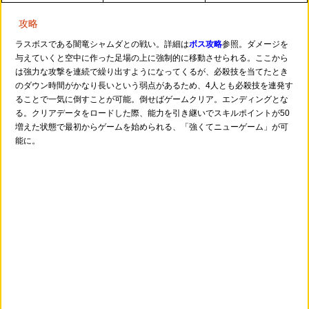
攻略
ラスボスである闇竜シャムダとの戦い。詳細は
ボス攻略
参照。ダメージを
与えていくと空中に作った足場の上に強制的に移動させられる。ここから
は強力な攻撃を連続で繰り出すようになってくるが、必殺技を当てたとき
のダウン時間がかなり長いという弱点があるため、4人とも必殺技を連発す
ることで一気に倒すことが可能。倒せばゲームクリア。エンディングとな
る。クリアデータをロードした際、能力を引き継いでスキルポイントが50
増えた状態で最初からゲームを始められる、「強くてニューゲーム」が可
能に。