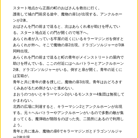
スタート地点から正面の町のおばさんを救出に行く。
護衛して城の門前戻る途中、魔物の扉1が出現する。アンクルホー
ンが2体。
おばさんを門の前まで送ると、次はあらくれ者が助けを呼んでい
る。スタート地点近くの門が開くので地下へ。
あらくれ者が入っている牢屋の近くにいるキラーマジンガを倒すと
あらくれが外へ。そこで魔物の扉2出現。ドラゴンソルジャーが3体
同時出現。
あらくれを門の前まで送ると町の青年がメインストリートの屋内で
助けを呼んでいる。ここの付近にはヘルバトラーとアンクルホーン
2体、ドラゴンソルジャーがいる。倒すと扉が開く。青年の近くに
は宝箱が。
青年と共に青年の妻を捜しに。魔物の扉3出現。青年はおどろきす
くみあがるため倒さないと進めない。
まおうのつかいとキラーマシン2がいるモンスター4集団は無視して
かまわない。
北西の広場に到達すると、キラーマシン2とアンクルホーンが出現
する。元々ヘルバトラーやアンクルホーンがいるので多数の敵が集
まってくる。魔弾砲が階段をのぼった先、二箇所にあるので利用し
よう。
青年と共に進み、魔物の扉6でキラーマジンガとドラゴンソルジャ
ー2体出現。