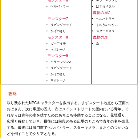
モンスター6
キラーマジンガ
ヘルバトラー
はぐれメタル
魔物の扉7
モンスター7
ヘルバトラー
リビングデッド
まおうのつかい
かげのきし
スターキメラ
モンスター8
魔物の扉
ガーゴイル
あ
マポレーナ
モンスター9
キラーマシン2
リビングデッド
かげのきし
マポレーナ
攻略
取り残されたNPCキャラクターを救出する。まずスタート地点から正面の
おばさん、次に牢屋の囚人、次はメインストリートの屋内にいる青年。そ
れからは青年の妻を捜すためにあちこち移動することになる。花壇通り、
広場と移動していき、最後には階段のある広場のところで青年の妻を発見
する。最後には城門前でヘルバトラー、スターキメラ、まおうのつかいな
どを倒すことでクリアとなる。