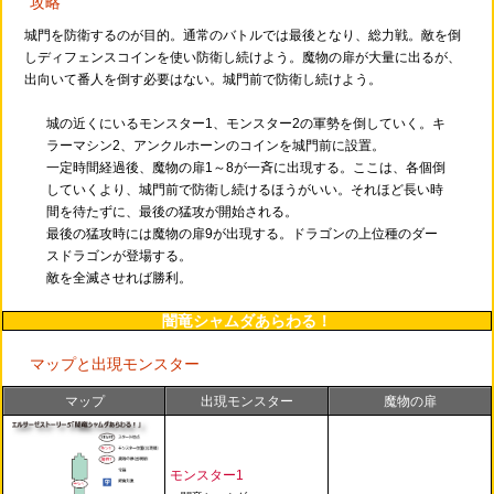
攻略
城門を防衛するのが目的。通常のバトルでは最後となり、総力戦。敵を倒
しディフェンスコインを使い防衛し続けよう。魔物の扉が大量に出るが、
出向いて番人を倒す必要はない。城門前で防衛し続けよう。
城の近くにいるモンスター1、モンスター2の軍勢を倒していく。キ
ラーマシン2、アンクルホーンのコインを城門前に設置。
一定時間経過後、魔物の扉1～8が一斉に出現する。ここは、各個倒
していくより、城門前で防衛し続けるほうがいい。それほど長い時
間を待たずに、最後の猛攻が開始される。
最後の猛攻時には魔物の扉9が出現する。ドラゴンの上位種のダー
スドラゴンが登場する。
敵を全滅させれば勝利。
闇竜シャムダあらわる！
マップと出現モンスター
マップ
出現モンスター
魔物の扉
モンスター1