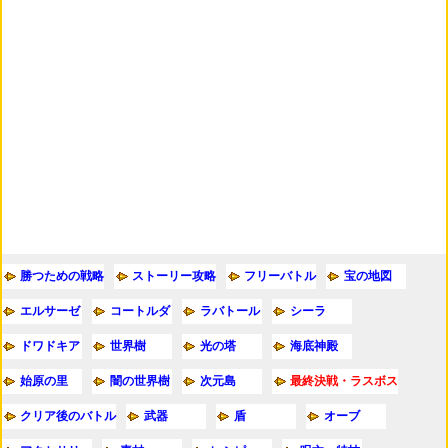
勝つための戦略
ストーリー攻略
フリーバトル
宝の地図
エルサーゼ
コートルダ
ラバトール
シーラ
ドワドキア
世界樹
光の塔
海底神殿
始原の里
闇の世界樹
次元島
最終決戦・ラスボス
クリア後のバトル
武器
盾
オーブ